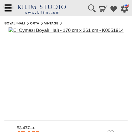
Menü
BOYALI HALI
ORTA
VINTAGE
53.477
TL