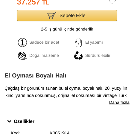
37.257
TL
Sepete Ekle
2-5 iş günü içinde gönderilir
Sadece bir adet
El yapımı
Doğal malzeme
Sürdürülebilir
El Oyması Boyalı Halı
Çağdaş bir görünüm sunan bu el oyma, boyalı halı, 20. yüzyılın
ikinci yarısında dokunmuş, orijinal el dokuması bir vintage Türk
halısının yeniden hayat bulmuş halidir.
Daha fazla
Halının orijinal renkleri özel işlemlerle düşürülür, ardından canlı
Özellikler
ve modern tonlarla yeniden renklendirilir. Bu koleksiyonu özel
kılan ise, halının deseninin havdan oyularak ortaya
Kod:
K0051914