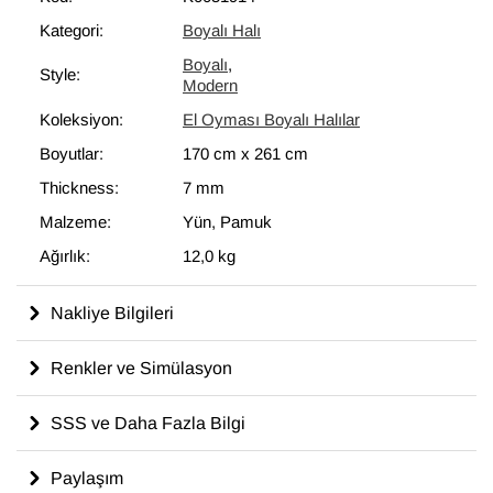
çıkarılmasıdır. El Oyma Koleksiyonundaki halılar, bu benzersiz
Kategori:
Boyalı Halı
görünümüyle adeta çağdaş bir sanat eseri niteliğindedir ve
Boyalı
,
modern iç mekanlara mükemmel uyum sağlar.
Style:
Modern
Koleksiyon:
El Oyması Boyalı Halılar
%100 yün, pamuk atkı ve çözgüyle dokunmuş olan bu
"eskitme" halının ölçüleri:
170 cm x 261 cm
.
Boyutlar:
170 cm
x
261 cm
Thickness:
7 mm
Malzeme:
Yün, Pamuk
Ağırlık:
12,0 kg
Nakliye Bilgileri
Renkler ve Simülasyon
SSS ve Daha Fazla Bilgi
Paylaşım