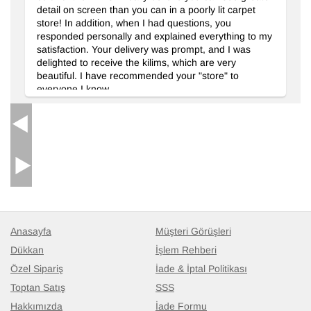
detail on screen than you can in a poorly lit carpet
store! In addition, when I had questions, you
responded personally and explained everything to my
satisfaction. Your delivery was prompt, and I was
delighted to receive the kilims, which are very
beautiful. I have recommended your "store" to
everyone I know
Anasayfa
Müşteri Görüşleri
Dükkan
İşlem Rehberi
Özel Sipariş
İade & İptal Politikası
Toptan Satış
SSS
Hakkımızda
İade Formu