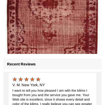
Recent Reviews
V. M. New York, NY
El Oyması Boyalı Halı
- K0082209
I want to tell you how pleased I am with the kilims I
174 cm x 265 cm
bought from you and the service you gave me. Your
34.157
TL
Web site is excellent, since it shows every detail and
color of the kilims. I really believe you can see greater