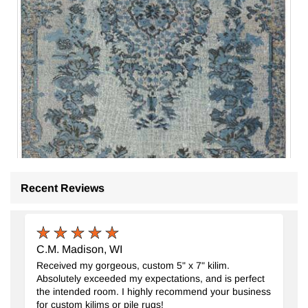
Recent Reviews
C.M. Madison, WI
El Oyması Boyalı Halı
- K0082176
Received my gorgeous, custom 5" x 7" kilim.
174 cm x 291 cm
Absolutely exceeded my expectations, and is perfect
37.409
TL
the intended room. I highly recommend your business
for custom kilims or pile rugs!