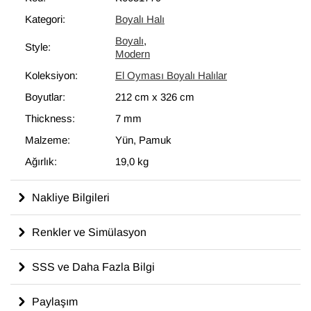
çıkarılmasıdır. El Oyma Koleksiyonundaki halılar, bu benzersiz
Kategori:
Boyalı Halı
görünümüyle adeta çağdaş bir sanat eseri niteliğindedir ve
Boyalı
,
modern iç mekanlara mükemmel uyum sağlar.
Style:
Modern
Koleksiyon:
El Oyması Boyalı Halılar
%100 yün, pamuk atkı ve çözgüyle dokunmuş olan bu
"eskitme" halının ölçüleri:
212 cm x 326 cm
.
Boyutlar:
212 cm
x
326 cm
Thickness:
7 mm
Malzeme:
Yün, Pamuk
Ağırlık:
19,0 kg
Nakliye Bilgileri
Renkler ve Simülasyon
SSS ve Daha Fazla Bilgi
Paylaşım