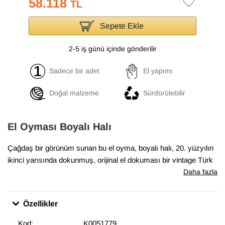
58.118
TL
Sepete Ekle
2-5 iş günü içinde gönderilir
Sadece bir adet
El yapımı
Doğal malzeme
Sürdürülebilir
El Oyması Boyalı Halı
Çağdaş bir görünüm sunan bu el oyma, boyalı halı, 20. yüzyılın
ikinci yarısında dokunmuş, orijinal el dokuması bir vintage Türk
halısının yeniden hayat bulmuş halidir.
Daha fazla
Halının orijinal renkleri özel işlemlerle düşürülür, ardından canlı
Özellikler
ve modern tonlarla yeniden renklendirilir. Bu koleksiyonu özel
kılan ise, halının deseninin havdan oyularak ortaya
Kod:
K0051779