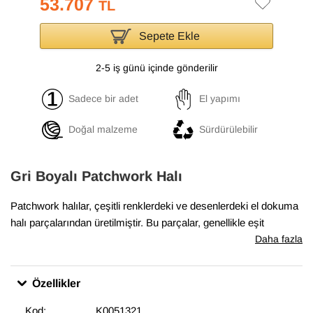
53.707
TL
Sepete Ekle
2-5 iş günü içinde gönderilir
Sadece bir adet
El yapımı
Doğal malzeme
Sürdürülebilir
Gri Boyalı Patchwork Halı
Patchwork halılar, çeşitli renklerdeki ve desenlerdeki el dokuma
halı parçalarından üretilmiştir. Bu parçalar, genellikle eşit
boyutlarda ve düzenli şekillerde kesilir ve sonra yan yana ve üst
Daha fazla
üste yerleştirilerek bir halı oluşturulur. Boyalı patchwork halılar,
bu parçaların önce boyanmış olarak kullanıldığı halılardır. Boyalı
Özellikler
patchwork halılar, evlerde ve ofislerde sıcak bir hava
yaratmakta, aynı zamanda odaların dekorasyonunda etkileyici
Kod:
K0051321