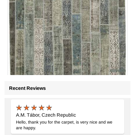
Recent Reviews
Boyalı Patchwork Halı
- K0051214
202 cm x 305 cm
38.134
TL
A.M. Tábor, Czech Republic
Hello, thank you for the carpet, is very nice and we
are happy.