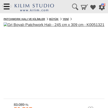
Menü
PATCHWORK HALI VE KILIMLER
BÜYÜK
YENI
83.089
TL