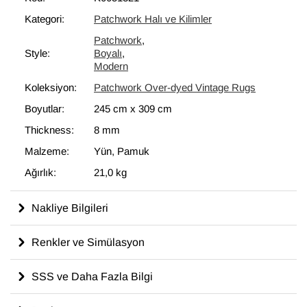
bir unsur olarak kullanılmaktadır.
Kategori:
Patchwork Halı ve Kilimler
Patchwork
,
Style:
Boyalı
,
Modern
Koleksiyon:
Patchwork Over-dyed Vintage Rugs
Boyutlar:
245 cm
x
309 cm
Thickness:
8 mm
Malzeme:
Yün, Pamuk
Ağırlık:
21,0 kg
Nakliye Bilgileri
Renkler ve Simülasyon
SSS ve Daha Fazla Bilgi