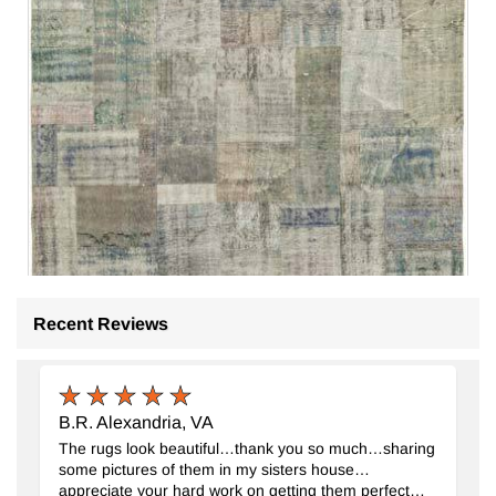
Recent Reviews
Patchwork El Dokuma Halı
- K0064258
203 cm x 302 cm
B.R. Alexandria, VA
27.617
TL
The rugs look beautiful…thank you so much…sharing
some pictures of them in my sisters house…
appreciate your hard work on getting them perfect…