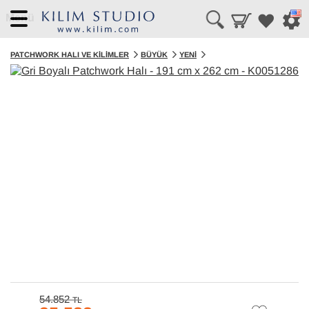
Menü
PATCHWORK HALI VE KILIMLER
BÜYÜK
YENI
54.852
TL