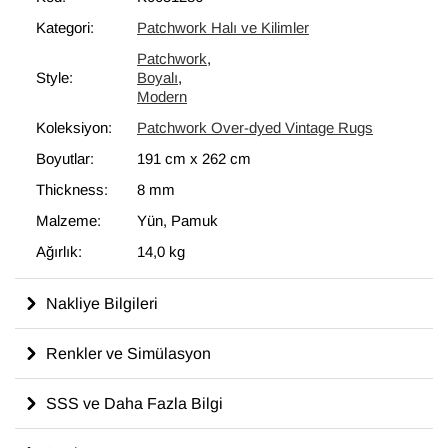
bir unsur olarak kullanılmaktadır.
Kategori:
Patchwork Halı ve Kilimler
Patchwork
,
Style:
Boyalı
,
Modern
Koleksiyon:
Patchwork Over-dyed Vintage Rugs
Boyutlar:
191 cm
x
262 cm
Thickness:
8 mm
Malzeme:
Yün, Pamuk
Ağırlık:
14,0 kg
Nakliye Bilgileri
Renkler ve Simülasyon
SSS ve Daha Fazla Bilgi