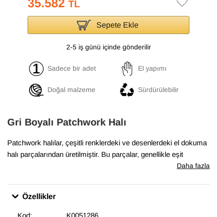
35.582
TL
Sepete Ekle
2-5 iş günü içinde gönderilir
Sadece bir adet
El yapımı
Doğal malzeme
Sürdürülebilir
Gri Boyalı Patchwork Halı
Patchwork halılar, çeşitli renklerdeki ve desenlerdeki el dokuma
halı parçalarından üretilmiştir. Bu parçalar, genellikle eşit
boyutlarda ve düzenli şekillerde kesilir ve sonra yan yana ve üst
Daha fazla
üste yerleştirilerek bir halı oluşturulur. Boyalı patchwork halılar,
bu parçaların önce boyanmış olarak kullanıldığı halılardır. Boyalı
Özellikler
patchwork halılar, evlerde ve ofislerde sıcak bir hava
yaratmakta, aynı zamanda odaların dekorasyonunda etkileyici
Kod:
K0051286