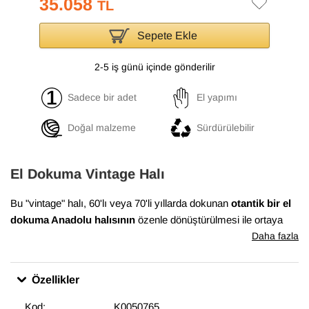
35.058
TL
Sepete Ekle
2-5 iş günü içinde gönderilir
Sadece bir adet
El yapımı
Doğal malzeme
Sürdürülebilir
El Dokuma Vintage Halı
Bu "vintage" halı, 60'lı veya 70'li yıllarda dokunan
otantik bir el
dokuma Anadolu halısının
özenle dönüştürülmesi ile ortaya
çıkmıştır. Bu dönüşüm süreci, Anadolu'nun birçok yöresinde
Daha fazla
evlerde dokunan el halılarının en iyi durumda olanlarının
bulunması ile başlar. Daha sonra temizlenen ve havını
Özellikler
düşürmek için el makineleri ile traşlanan halıların gerekli
bakımları yapılarak satışa sunulur. Bu muhteşem dönüşüm,
Kod:
K0050765