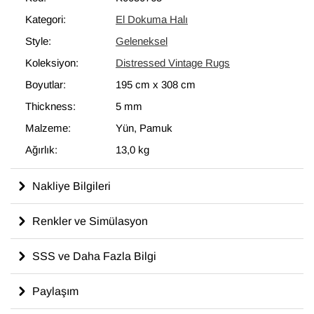
modern dekoru tamamlayan eşsiz görünüme sahip halılar
Kategori:
El Dokuma Halı
ortaya çıkartır.
Style:
Geleneksel
195 cm x 308 cm
ölçülerinde olan bu halı, pamuktan üzerine
yün ile dokunmuştur.
Koleksiyon:
Distressed Vintage Rugs
Boyutlar:
195 cm
x
308 cm
Thickness:
5 mm
Malzeme:
Yün, Pamuk
Ağırlık:
13,0 kg
Nakliye Bilgileri
Renkler ve Simülasyon
SSS ve Daha Fazla Bilgi
Paylaşım