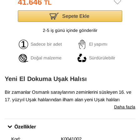
41.646
TL
Sepete Ekle
2-5 iş günü içinde gönderilir
Sadece bir adet
El yapımı
Doğal malzeme
Sürdürülebilir
Yeni El Dokuma Uşak Halısı
Bir zamanlar Osmanlı saraylarının zeminlerini süsleyen 16. ve
17. yüzyıl Uşak halılarından ilham alan yeni Uşak halıları
koleksiyonumuz, geleneksel tasarımları el dokumasıyla hayata
Daha fazla
geçiriyor. Antik Uşak halılarının desenlerini ve renklerini içeren
bu halılar, klasik, geleneksel veya eklektik mekanlara uyum
Özellikler
sağlıyor. Bu özel halı
121 cm x 180 cm
boyutlarındadır.
Kod:
K0041002