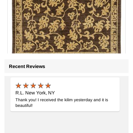
Recent Reviews
Yeni El Dokuma Uşak Halısı
- K0040980
120 cm x 180 cm
R.L. New York, NY
35.731
TL
Thank you! I received the kilim yesterday and it is
beautiful!