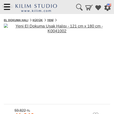
Menü
EL DOKUMA HALI
KÜÇÜK
YENI
59.822
TL