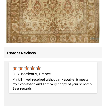
Recent Reviews
Yeni El Dokuma Usak Halısi
- K0086931
186 cm x 254 cm
81.038
TL
D.B. Bordeaux, France
My kilim well received without any trouble. It meets
my expectation and I am very happy of your services.
Best regards.