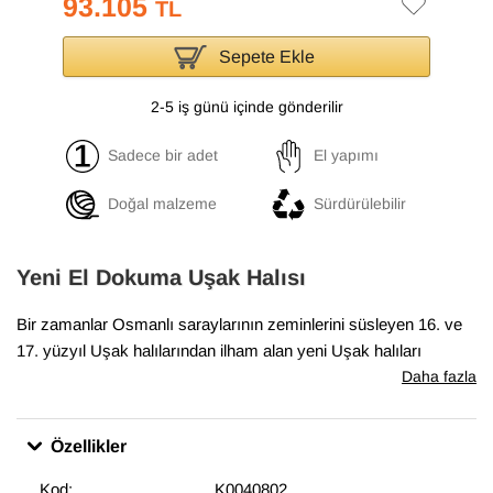
93.105
TL
Sepete Ekle
2-5 iş günü içinde gönderilir
Sadece bir adet
El yapımı
Doğal malzeme
Sürdürülebilir
Yeni El Dokuma Uşak Halısı
Bir zamanlar Osmanlı saraylarının zeminlerini süsleyen 16. ve
17. yüzyıl Uşak halılarından ilham alan yeni Uşak halıları
koleksiyonumuz, geleneksel tasarımları el dokumasıyla hayata
Daha fazla
geçiriyor. Antik Uşak halılarının desenlerini ve renklerini içeren
bu halılar, klasik, geleneksel veya eklektik mekanlara uyum
Özellikler
sağlıyor. Bu özel halı
186 cm x 265 cm
boyutlarındadır.
Kod:
K0040802