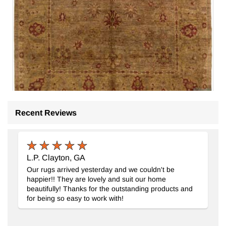
Recent Reviews
Yeni El Dokuma Uşak Halısı
- K0063192
L.P. Clayton, GA
243 cm x 321 cm
Our rugs arrived yesterday and we couldn't be
128.640
TL
happier!! They are lovely and suit our home
beautifully! Thanks for the outstanding products and
for being so easy to work with!