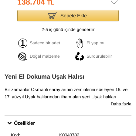
138.704
TL
Sepete Ekle
2-5 iş günü içinde gönderilir
Sadece bir adet
El yapımı
Doğal malzeme
Sürdürülebilir
Yeni El Dokuma Uşak Halısı
Bir zamanlar Osmanlı saraylarının zeminlerini süsleyen 16. ve
17. yüzyıl Uşak halılarından ilham alan yeni Uşak halıları
koleksiyonumuz, geleneksel tasarımları el dokumasıyla hayata
Daha fazla
geçiriyor. Antik Uşak halılarının desenlerini ve renklerini içeren
bu halılar, klasik, geleneksel veya eklektik mekanlara uyum
Özellikler
sağlıyor. Bu özel halı
245 cm x 295 cm
boyutlarındadır.
Kod:
K0040782