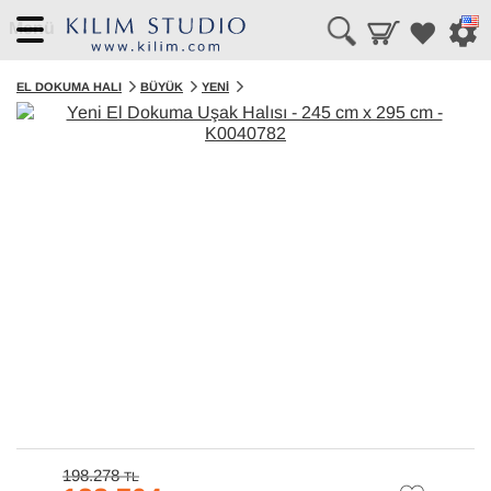
Menü
EL DOKUMA HALI
BÜYÜK
YENI
198.278
TL