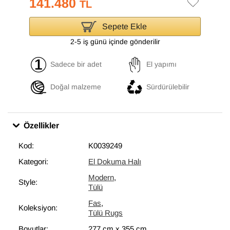
141.480
TL
Sepete Ekle
2-5 iş günü içinde gönderilir
Sadece bir adet
El yapımı
Doğal malzeme
Sürdürülebilir
Özellikler
Kod:
K0039249
Kategori:
El Dokuma Halı
Modern
,
Style:
Tülü
Fas
,
Koleksiyon:
Tülü Rugs
Boyutlar:
277 cm
x
355 cm