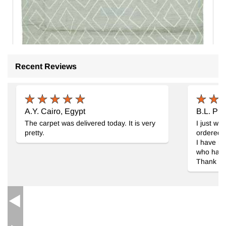
Recent Reviews
Gri Yeni Fas Stili El Dokuma Tülü
- K0039307
A.Y. Cairo, Egypt
B.L. Ph
287 cm x 415 cm
The carpet was delivered today. It is very
I just wa
152.499
TL
pretty.
ordered fr
I have r
who has c
Thank yo