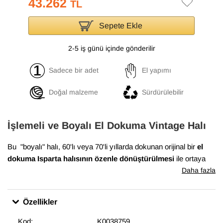
43.262
TL
Sepete Ekle
2-5 iş günü içinde gönderilir
Sadece bir adet
El yapımı
Doğal malzeme
Sürdürülebilir
İşlemeli ve Boyalı El Dokuma Vintage Halı
Bu "boyalı" halı, 60'lı veya 70'li yıllarda dokunan orijinal bir
el
dokuma Isparta halısının özenle dönüştürülmesi
ile ortaya
çıkmıştır. Yün ve pamuktan dokunan bu halı,
140 cm x 344 cm
Daha fazla
ölçülerindedir.
Bu dönüşüm süreci, halının havını düşürmek için el makineleri
Özellikler
ile traşlamayla başlar. Daha sonra renkleri azaltmak için bir dizi
işlemden geçirilirler. Artık tek renkte boyanmaya hazırdırlar.
Kod:
K0038759