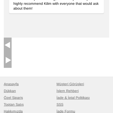
highly recommend Kilim with everyone that would ask
about them!
Anasayfa
Müşteri Görüşleri
İşlemeli ve Boyalı El Dokuma Vintage Halı
- K0038729
143 cm x 384 cm
Dükkan
İşlem Rehberi
42.785
TL
Özel Sipariş
İade & İptal Politikası
Toptan Satış
SSS
Hakkımızda
İade Formu