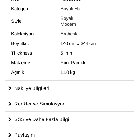
İstenen doygunluk seviyesine ve tonlara ulaşmak için birkaç
Kategori:
Boyalı Halı
kez boyanır. Bu muhteşem dönüşüm, modern dekoru
Boyalı
,
tamamlayan eşsiz görünüme sahip halılar ortaya çıkartır ve
Style:
Modern
çağdaş sanatın bir parçası olarak düşünülebilir.
Koleksiyon:
Arabesk
Boyutlar:
140 cm
x
344 cm
Thickness:
5 mm
Malzeme:
Yün, Pamuk
Ağırlık:
11,0 kg
Nakliye Bilgileri
Renkler ve Simülasyon
SSS ve Daha Fazla Bilgi
Paylaşım