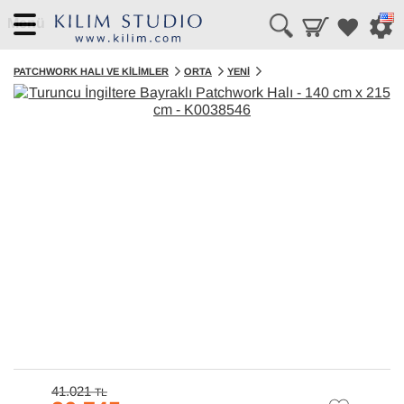
Menü
PATCHWORK HALI VE KILIMLER
ORTA
YENI
41.021
TL