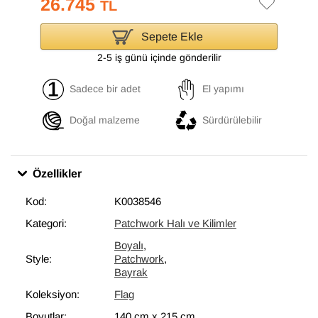
26.745
TL
Sepete Ekle
2-5 iş günü içinde gönderilir
Sadece bir adet
El yapımı
Doğal malzeme
Sürdürülebilir
Özellikler
Kod:
K0038546
Kategori:
Patchwork Halı ve Kilimler
Boyalı
,
Style:
Patchwork
,
Bayrak
Koleksiyon:
Flag
Boyutlar:
140 cm
x
215 cm