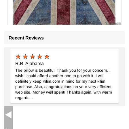
Recent Reviews
İngiltere Bayraklı Patchwork Halı
- K0038554
123 cm x 182 cm
17.084
TL
R.R. Alabama
The pillow is beautiful. Thank you for your concern. I
wish i could afford another one to go with it. I will
definitely keep Kilim.com in mind for my next kilim
purchase. Also, congratulations on your very efficient
web site. Money well spent! Thanks again, with warm
regards...