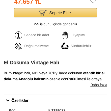
47.657
TL
Sepete Ekle
2-5 iş günü içinde gönderilir
Sadece bir adet
El yapımı
Doğal malzeme
Sürdürülebilir
El Dokuma Vintage Halı
Bu "vintage" halı, 60'lı veya 70'li yıllarda dokunan
otantik bir el
dokuma Anadolu halısının
özenle dönüştürülmesi ile ortaya
çıkmıştır. Bu dönüşüm süreci, Anadolu'nun birçok yöresinde
Daha fazla
evlerde dokunan el halılarının en iyi durumda olanlarının
bulunması ile başlar. Daha sonra temizlenen ve havını
Özellikler
düşürmek için el makineleri ile traşlanan halıların gerekli
bakımları yapılarak satışa sunulur. Bu muhteşem dönüşüm,
Kod:
K0038200