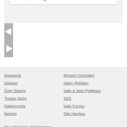
Vintage Anadolu Yolluk
- K0038147
138 cm x 305 cm
30.912
TL
Anasayfa
Müşteri Görüşleri
Dükkan
İşlem Rehberi
Özel Sipariş
İade & İptal Politikası
Toptan Satış
SSS
Hakkımızda
İade Formu
İletişim
Site Haritası