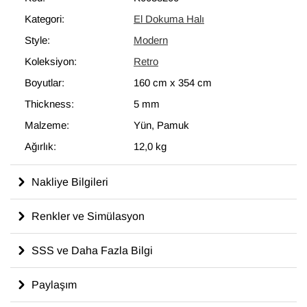
modern dekoru tamamlayan eşsiz görünüme sahip halılar
Kategori:
El Dokuma Halı
ortaya çıkartır.
Style:
Modern
160 cm x 354 cm
ölçülerinde olan bu halı, pamuktan üzerine
yün ile dokunmuştur.
Koleksiyon:
Retro
Boyutlar:
160 cm
x
354 cm
Thickness:
5 mm
Malzeme:
Yün, Pamuk
Ağırlık:
12,0 kg
Nakliye Bilgileri
Renkler ve Simülasyon
SSS ve Daha Fazla Bilgi
Paylaşım