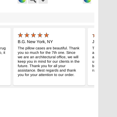
kuma Vintage Halı
El Dokuma Vintage Halı
- K0038203
- K0038034
m x 240 cm
145 cm x 266 cm
4
28.376
TL
TL
B.G. New York, NY
J.B. Tokyo, 
 rug
The pillow cases are beautiful. Thank
The rugs came
, it
you so much for the 7th one. Since
after shipping 
n
we are an architectural office, we will
are beautiful. 
keep you in mind for our clients in the
using them for
future. Thank you for all your
back again in t
assistance. Best regards and thank
rugs...
you for your attention to our order.