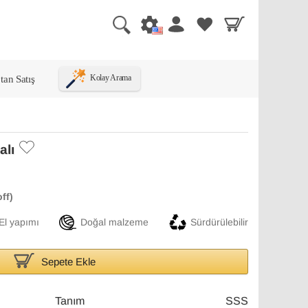
tan Satış
Kolay Arama
alı
El yapımı
Doğal malzeme
Sürdürülebilir
Sepete Ekle
Tanım
SSS