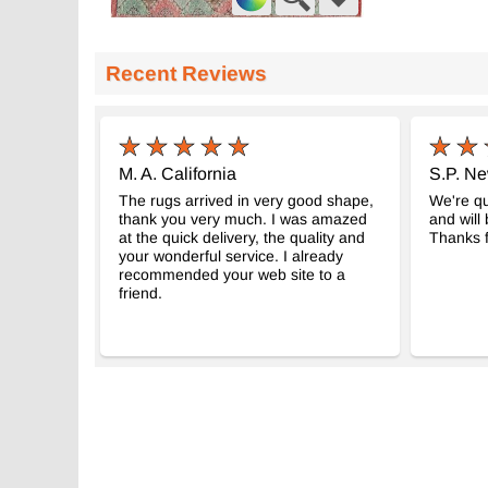
El Dokuma Vintage Halı
El Dokuma Vin
- K0038039
134 cm x 273 cm
177 cm x 273 
Recent Reviews
26.850
35.244
TL
TL
M. A. California
S.P. N
The rugs arrived in very good shape,
We're qu
thank you very much. I was amazed
and will
at the quick delivery, the quality and
Thanks f
your wonderful service. I already
recommended your web site to a
friend.