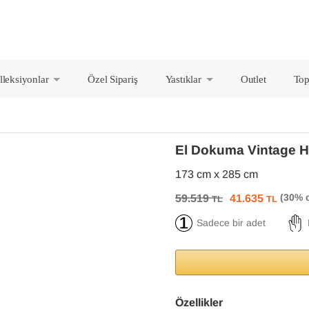
lleksiyonlar
Özel Sipariş
Yastıklar
Outlet
Top
+
+
El Dokuma Vintage H
173 cm x 285 cm
59.519
41.635
TL
TL
Sadece bir adet
Özellikler