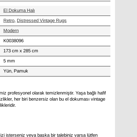
El Dokuma Halı
Retro
,
Distressed Vintage Rugs
Modern
K0038096
173 cm x 285 cm
5 mm
Yün, Pamuk
miz profesyonel olarak temizlenmiştir. Yaşa bağlı hafif
likler, her biri benzersiz olan bu el dokuması vintage
kleridir.
zi isterseniz veya başka bir talebiniz varsa lütfen