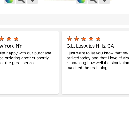
tage Halı
El Dokuma Vintage Halı
El Do
- K0038241
- K0038225
cm
118 cm x 214 cm
130 c
18.504
22.84
TL
ew York, NY
G.L. Los Altos Hills, CA
ite happy with our purchase
I just want to let you know that my
 be ordering another shortly.
arrived today and that I love it! Also
or the great service.
is amazing how well the simulatio
matched the real thing.