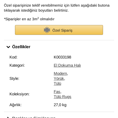
Özel siparişinize teklif verebilmemiz için lütfen aşağıdaki butona
tıklayarak istediğiniz boyutları belirtiniz.
2
*Siparişler en az 3m
olmalıdır
Özel Sipariş
Özellikler
Kod:
K0033198
Kategori:
El Dokuma Halı
Modern
,
Style:
Yörük
,
Tülü
Fas
,
Koleksiyon:
Tülü Rugs
Ağırlık:
27,0 kg