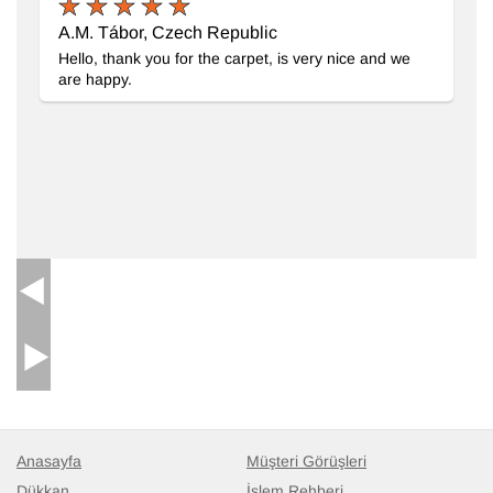
A.M. Tábor, Czech Republic
Hello, thank you for the carpet, is very nice and we
Çok Renkli Yeni Fas Stili El Dokuma Tülü
- K0033206
are happy.
Anasayfa
Müşteri Görüşleri
Dükkan
İşlem Rehberi