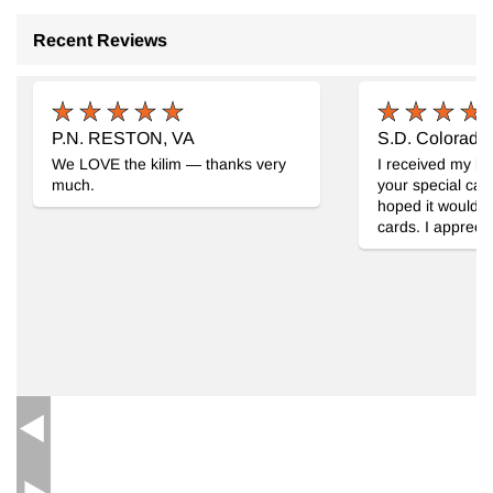
Recent Reviews
P.N. RESTON, VA
S.D. Colorado
We LOVE the kilim — thanks very
I received my ki
much.
your special care
hoped it would b
cards. I appreci