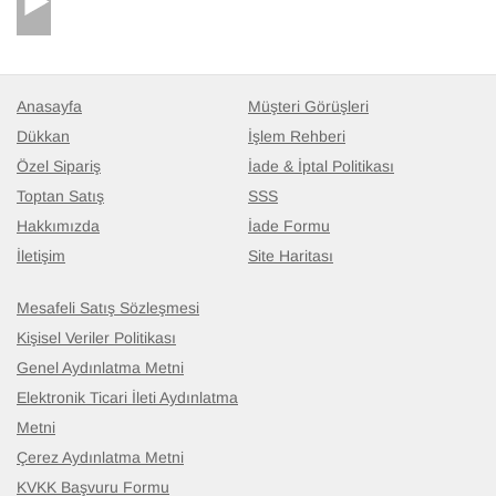
Anasayfa
Müşteri Görüşleri
Dükkan
İşlem Rehberi
Özel Sipariş
İade & İptal Politikası
Toptan Satış
SSS
Hakkımızda
İade Formu
İletişim
Site Haritası
Mesafeli Satış Sözleşmesi
Döküm Aluminyum Sehpa Ayağı
- K0034018
Kişisel Veriler Politikası
Yükseklik
:
38 cm
Genel Aydınlatma Metni
28.618
TL
Elektronik Ticari İleti Aydınlatma
Metni
Çerez Aydınlatma Metni
KVKK Başvuru Formu