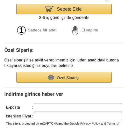
Sepete Ekle
2-5 iş günü içinde gönderilir
Sadece bir adet
El yapımı
Özel Sipariş:
Özel siparişinize teklif verebilmemiz için lütfen aşağıdaki butona
tıklayarak istediğiniz boyutları belirtiniz.
Özel Sipariş
İndirime girince haber ver
E-posta
:
İstenilen Fiyat
:
This site is protected by reCAPTCHA and the Google
Privacy Policy
and
Terms of