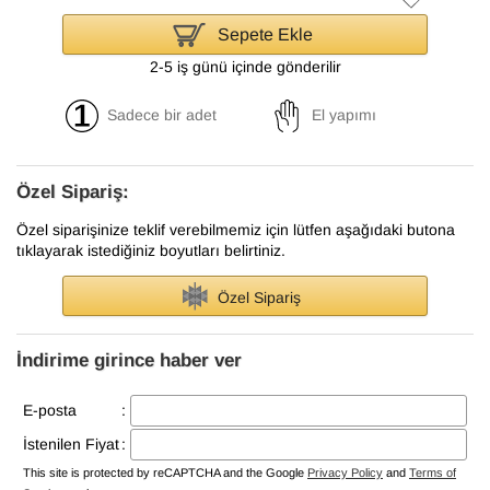
Sepete Ekle
2-5 iş günü içinde gönderilir
Sadece bir adet
El yapımı
Özel Sipariş:
Özel siparişinize teklif verebilmemiz için lütfen aşağıdaki butona
tıklayarak istediğiniz boyutları belirtiniz.
Özel Sipariş
İndirime girince haber ver
E-posta
:
İstenilen Fiyat
:
This site is protected by reCAPTCHA and the Google
Privacy Policy
and
Terms of