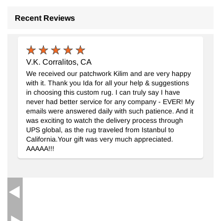
Recent Reviews
V.K. Corralitos, CA
We received our patchwork Kilim and are very happy
with it. Thank you Ida for all your help & suggestions
in choosing this custom rug. I can truly say I have
never had better service for any company - EVER! My
emails were answered daily with such patience. And it
Döküm Aluminyum Masa Ayağı
- K0033982
was exciting to watch the delivery process through
Yükseklik
:
51 cm
UPS global, as the rug traveled from Istanbul to
33.627
TL
California.Your gift was very much appreciated.
AAAAA!!!