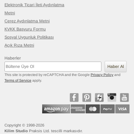
Elektronik Ticari İleti Aydınlatma
Metni
Çerez Aydınlatma Metni
KVKK Başvuru Formu
Sosyal Uygunluk Politikası
Açık Rıza Metni
Haberler
Haber Al
This site is protected by reCAPTCHA and the Google
Privacy Policy
and
Terms of Service
apply.
Çok Renkli Yeni Kök Boya El Dokuma Yolluk Kilim
- K005032
136 cm x 587 cm
106.283
TL
Copyright © 1998-2026
Kilim Studio
Praksis Ltd. tescilli markasıdır.