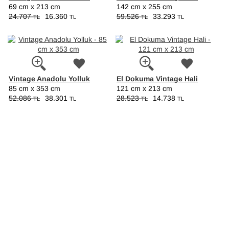
69 cm x 213 cm
142 cm x 255 cm
24.707
16.360
59.526
33.293
TL
TL
TL
TL
Vintage Anadolu Yolluk
El Dokuma Vintage Hali
85 cm x 353 cm
121 cm x 213 cm
52.086
38.301
28.523
14.738
TL
TL
TL
TL