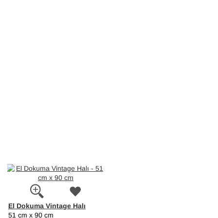
El Dokuma Vintage Halı
51 cm x 90 cm