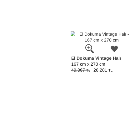
El Dokuma Vintage Halı
167 cm x 270 cm
49.367
26.281
TL
TL