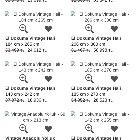
35.678
19.699
91.865
63.342
TL
TL
TL
TL
El Dokuma Vintage Hali
El Dokuma Vintage Halı
184 cm x 265 cm
206 cm x 300 cm
53.469
24.612
81.467
56.998
TL
TL
TL
TL
El Dokuma Vintage Halı
El Dokuma Vintage Hali
143 cm x 242 cm
185 cm x 270 cm
37.872
18.936
54.852
28.523
TL
TL
TL
TL
Vintage Anadolu Yolluk
El Dokuma Vintage Halı