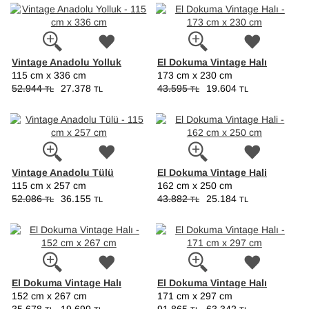
Vintage Anadolu Yolluk
El Dokuma Vintage Halı
115 cm x 336 cm
173 cm x 230 cm
52.944
27.378
43.595
19.604
TL
TL
TL
TL
Vintage Anadolu Tülü
El Dokuma Vintage Hali
115 cm x 257 cm
162 cm x 250 cm
52.086
36.155
43.882
25.184
TL
TL
TL
TL
El Dokuma Vintage Halı
El Dokuma Vintage Halı
152 cm x 267 cm
171 cm x 297 cm