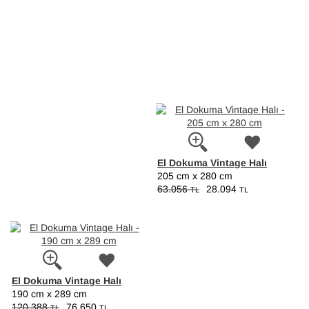
El Dokuma Vintage Halı
205 cm x 280 cm
63.056
28.094
TL
TL
El Dokuma Vintage Halı
190 cm x 289 cm
120.388
76.650
TL
TL