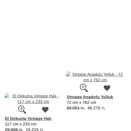
Vintage Anadolu Yolluk
72 cm x 762 cm
60.051
48.270
TL
TL
El Dokuma Vintage Halı
117 cm x 233 cm
29.906
15.215
TL
TL