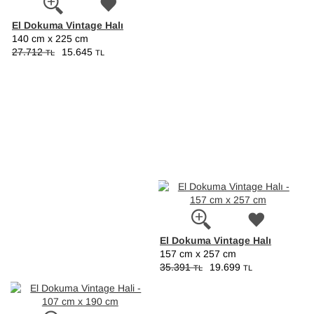
El Dokuma Vintage Halı
140 cm x 225 cm
27.712
15.645
TL
TL
El Dokuma Vintage Halı
157 cm x 257 cm
35.391
19.699
TL
TL