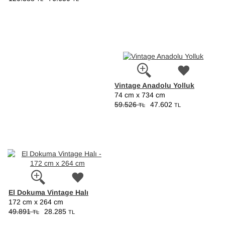
Vintage Anadolu Yolluk
74 cm x 734 cm
59.526
47.602
TL
TL
El Dokuma Vintage Halı
172 cm x 264 cm
49.891
28.285
TL
TL