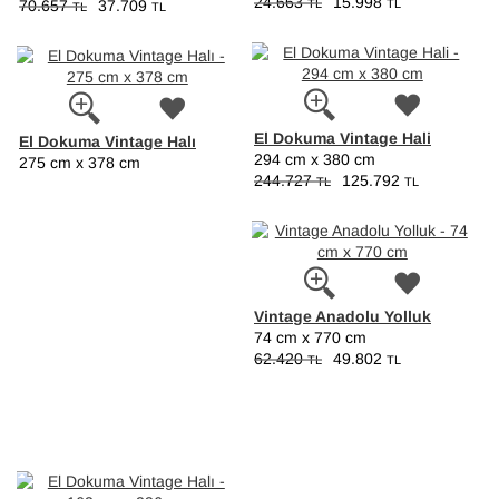
24.663
15.998
TL
TL
70.657
37.709
TL
TL
El Dokuma Vintage Hali
El Dokuma Vintage Halı
294 cm x 380 cm
275 cm x 378 cm
244.727
125.792
TL
TL
Vintage Anadolu Yolluk
74 cm x 770 cm
62.420
49.802
TL
TL