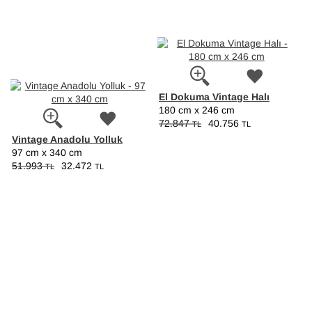
El Dokuma Vintage Halı
180 cm x 246 cm
72.847
40.756
TL
TL
Vintage Anadolu Yolluk
97 cm x 340 cm
51.993
32.472
TL
TL