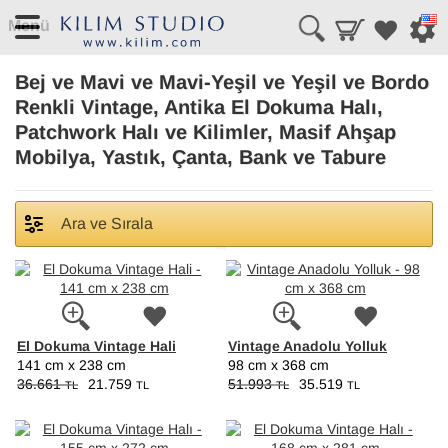
Menü
Bej ve Mavi ve Mavi-Yeşil ve Yeşil ve Bordo
Renkli Vintage, Antika El Dokuma Halı,
Patchwork Halı ve Kilimler, Masif Ahşap
Mobilya, Yastık, Çanta, Bank ve Tabure
Ara ve Sırala
El Dokuma Vintage Hali
Vintage Anadolu Yolluk
141 cm x 238 cm
98 cm x 368 cm
36.661
21.759
51.993
35.519
TL
TL
TL
TL