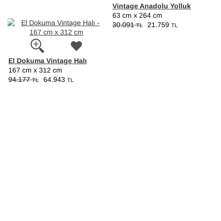
Vintage Anadolu Yolluk
63 cm x 264 cm
30.091
21.759
TL
TL
El Dokuma Vintage Halı
167 cm x 312 cm
94.177
64.943
TL
TL