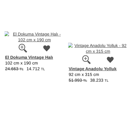
El Dokuma Vintage Halı
102 cm x 190 cm
Vintage Anadolu Yolluk
24.663
14.712
TL
TL
92 cm x 315 cm
51.993
38.233
TL
TL