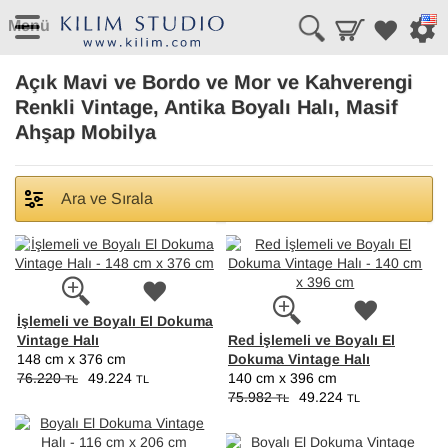
Menü
Açık Mavi ve Bordo ve Mor ve Kahverengi
Renkli Vintage, Antika Boyalı Halı, Masif
Ahşap Mobilya
Ara ve Sırala
İşlemeli ve Boyalı El Dokuma
Vintage Halı
Red İşlemeli ve Boyalı El
Dokuma Vintage Halı
148 cm x 376 cm
76.220
49.224
140 cm x 396 cm
TL
TL
75.982
49.224
TL
TL