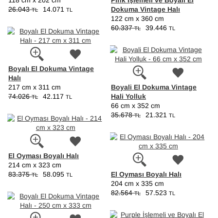
Pink İşlemeli ve Boyalı El
118 cm x 202 cm
Dokuma Vintage Halı
26.043
14.071
TL
TL
122 cm x 360 cm
60.337
39.446
TL
TL
Boyalı El Dokuma Vintage
Halı
Boyali El Dokuma Vintage
217 cm x 311 cm
Hali Yolluk
74.026
42.117
TL
TL
66 cm x 352 cm
35.678
21.321
TL
TL
El Oyması Boyalı Halı
214 cm x 323 cm
El Oyması Boyalı Halı
83.375
58.095
TL
TL
204 cm x 335 cm
82.564
57.523
TL
TL