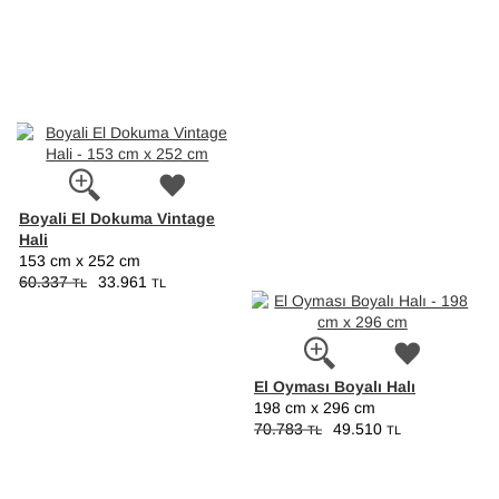
Boyali El Dokuma Vintage
Hali
153 cm x 252 cm
60.337
33.961
TL
TL
El Oyması Boyalı Halı
198 cm x 296 cm
70.783
49.510
TL
TL