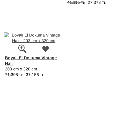
41.115
27.378
TL
TL
Boyalı El Dokuma Vintage
Halı
203 cm x 320 cm
71.308
37.156
TL
TL