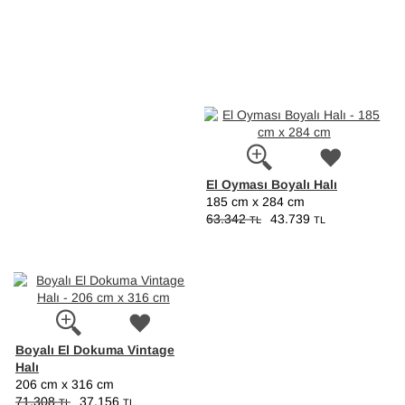
El Oyması Boyalı Halı
185 cm x 284 cm
63.342
43.739
TL
TL
Boyalı El Dokuma Vintage
Halı
206 cm x 316 cm
71.308
37.156
TL
TL