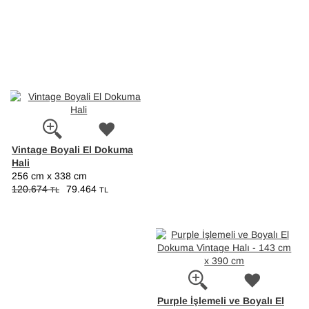
Vintage Boyali El Dokuma
Hali
256 cm x 338 cm
120.674
79.464
TL
TL
Purple İşlemeli ve Boyalı El