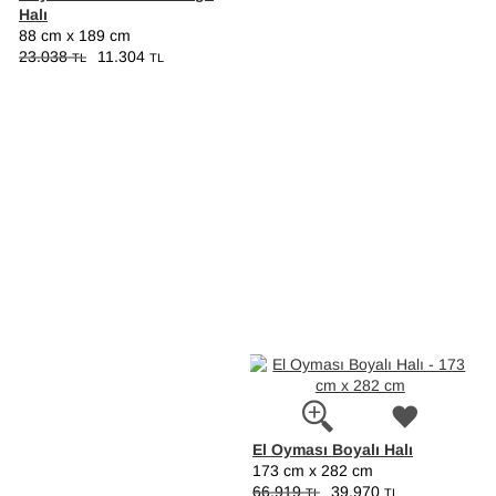
Halı
88 cm x 189 cm
23.038
11.304
TL
TL
El Oyması Boyalı Halı
173 cm x 282 cm
66.919
39.970
TL
TL