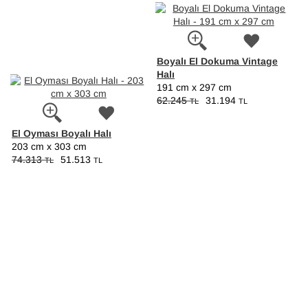
Boyalı El Dokuma Vintage
Halı
191 cm x 297 cm
62.245
31.194
TL
TL
El Oyması Boyalı Halı
203 cm x 303 cm
74.313
51.513
TL
TL