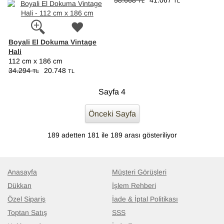
58.668
41.067
TL
TL
Boyali El Dokuma Vintage
Hali
112 cm x 186 cm
34.294
20.748
TL
TL
Sayfa 4
Önceki Sayfa
189 adetten 181 ile 189 arası gösteriliyor
Anasayfa
Müşteri Görüşleri
Dükkan
İşlem Rehberi
Özel Sipariş
İade & İptal Politikası
Toptan Satış
SSS