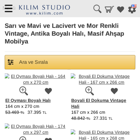
Menü
Sarı ve Mavi ve Lacivert ve Mor Renkli
Vintage, Antika Boyalı Halı, Masif Ahşap
Mobilya
Ara ve Sırala
El Oyması Boyalı Halı
Boyali El Dokuma Vintage
Hali
164 cm x 270 cm
53.469
37.395
167 cm x 266 cm
TL
TL
48.842
27.331
TL
TL