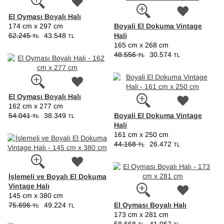
El Oyması Boyalı Halı
Boyali El Dokuma Vintage
174 cm x 297 cm
Hali
62.245
43.548
TL
TL
165 cm x 268 cm
48.556
30.574
TL
TL
El Oyması Boyalı Halı
162 cm x 277 cm
Boyali El Dokuma Vintage
54.041
38.349
TL
TL
Hali
161 cm x 250 cm
44.168
26.472
TL
TL
İşlemeli ve Boyalı El Dokuma
Vintage Halı
145 cm x 380 cm
El Oyması Boyalı Halı
75.696
49.224
TL
TL
173 cm x 281 cm