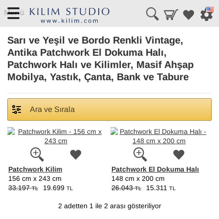
Menü
Sarı ve Yeşil ve Bordo Renkli Vintage,
Antika Patchwork El Dokuma Halı,
Patchwork Halı ve Kilimler, Masif Ahşap
Mobilya, Yastık, Çanta, Bank ve Tabure
Ara ve Sırala
Patchwork Kilim
Patchwork El Dokuma Halı
156 cm x 243 cm
148 cm x 200 cm
33.197
19.699
26.043
15.311
TL
TL
TL
TL
2 adetten 1 ile 2 arası gösteriliyor