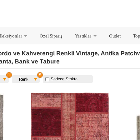
lleksiyonlar
Özel Sipariş
Yastıklar
Outlet
Top
+
+
Bordo ve Kahverengi Renkli Vintage, Antika Patch
Çanta, Bank ve Tabure
Sadece Stokta
Renk