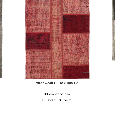
Patchwork El Dokuma Hali
80 cm x 151 cm
15.358
8.156
TL
TL