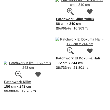
Patchwork Kilim Yolluk
86 cm x 340 cm
25.761
16.363
TL
TL
Patchwork El Dokuma Halı
172 cm x 244 cm
36.733
21.801
TL
TL
Patchwork Kilim
156 cm x 243 cm
33.203
19.702
TL
TL