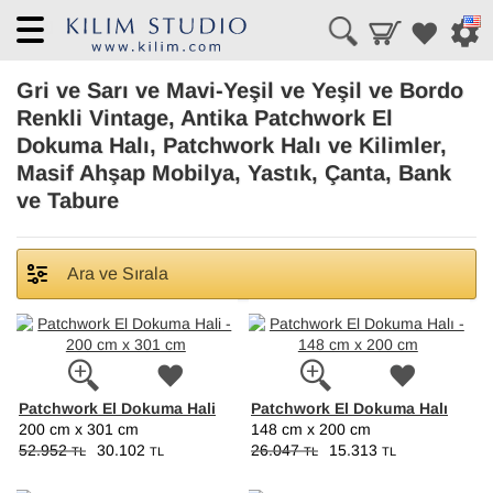
Menü
Gri ve Sarı ve Mavi-Yeşil ve Yeşil ve Bordo
Renkli Vintage, Antika Patchwork El
Dokuma Halı, Patchwork Halı ve Kilimler,
Masif Ahşap Mobilya, Yastık, Çanta, Bank
ve Tabure
Ara ve Sırala
Patchwork El Dokuma Hali
Patchwork El Dokuma Halı
200 cm x 301 cm
148 cm x 200 cm
52.952
30.102
26.047
15.313
TL
TL
TL
TL