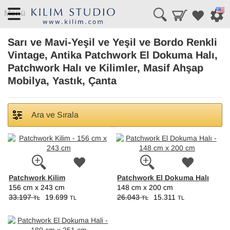
Menü
Sarı ve Mavi-Yeşil ve Yeşil ve Bordo Renkli
Vintage, Antika Patchwork El Dokuma Halı,
Patchwork Halı ve Kilimler, Masif Ahşap
Mobilya, Yastık, Çanta
Ara ve Sırala
Patchwork Kilim
Patchwork El Dokuma Halı
156 cm x 243 cm
148 cm x 200 cm
33.197
19.699
26.043
15.311
TL
TL
TL
TL