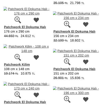
35.105
21.798
TL
TL
Patchwork El Dokuma Halı
Patchwork El Dokuma Halı
176 cm x 290 cm
44.692
24.612
156 cm x 234 cm
TL
TL
32.100
18.602
TL
TL
Patchwork Kilim
Patchwork El Dokuma Halı
108 cm x 148 cm
19.174
10.875
151 cm x 202 cm
TL
TL
26.901
15.836
TL
TL
Patchwork El Dokuma Halı