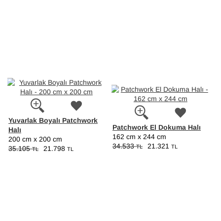
Yuvarlak Boyalı Patchwork
Patchwork El Dokuma Halı
Halı
162 cm x 244 cm
200 cm x 200 cm
34.533
21.321
TL
TL
35.105
21.798
TL
TL