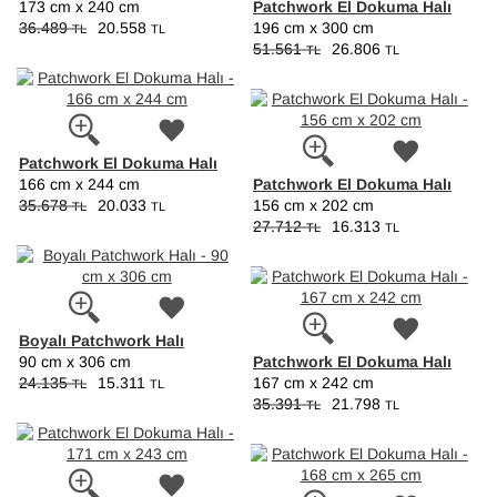
Patchwork El Dokuma Halı
173 cm x 240 cm
36.489
20.558
196 cm x 300 cm
TL
TL
51.561
26.806
TL
TL
Patchwork El Dokuma Halı
Patchwork El Dokuma Halı
166 cm x 244 cm
35.678
20.033
156 cm x 202 cm
TL
TL
27.712
16.313
TL
TL
Boyalı Patchwork Halı
Patchwork El Dokuma Halı
90 cm x 306 cm
24.135
15.311
167 cm x 242 cm
TL
TL
35.391
21.798
TL
TL