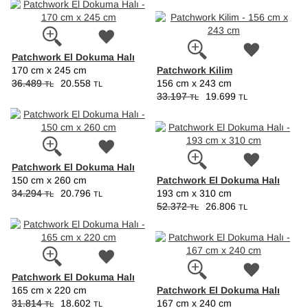
Patchwork El Dokuma Halı
Patchwork Kilim
170 cm x 245 cm
36.489
20.558
156 cm x 243 cm
TL
TL
33.197
19.699
TL
TL
Patchwork El Dokuma Halı
Patchwork El Dokuma Halı
150 cm x 260 cm
34.294
20.796
193 cm x 310 cm
TL
TL
52.372
26.806
TL
TL
Patchwork El Dokuma Halı
Patchwork El Dokuma Halı
165 cm x 220 cm
31.814
18.602
167 cm x 240 cm
TL
TL