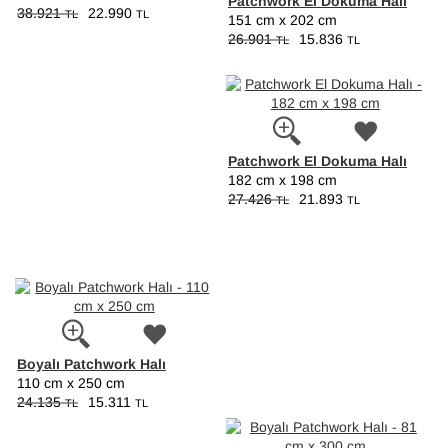
Patchwork El Dokuma Halı
38.921
22.990
TL
TL
151 cm x 202 cm
26.901
15.836
TL
TL
Patchwork El Dokuma Halı
182 cm x 198 cm
27.426
21.893
TL
TL
Boyalı Patchwork Halı
110 cm x 250 cm
24.135
15.311
TL
TL