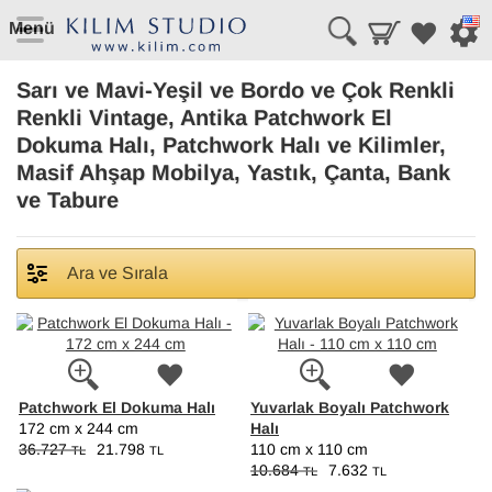
Menü
Sarı ve Mavi-Yeşil ve Bordo ve Çok Renkli
Renkli Vintage, Antika Patchwork El
Dokuma Halı, Patchwork Halı ve Kilimler,
Masif Ahşap Mobilya, Yastık, Çanta, Bank
ve Tabure
Ara ve Sırala
Patchwork El Dokuma Halı
Yuvarlak Boyalı Patchwork
Halı
172 cm x 244 cm
36.727
21.798
110 cm x 110 cm
TL
TL
10.684
7.632
TL
TL