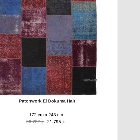
Patchwork El Dokuma Halı
172 cm x 243 cm
36.722
21.795
TL
TL