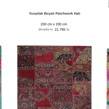
Yuvarlak Boyalı Patchwork Halı
200 cm x 200 cm
35.101
21.795
TL
TL