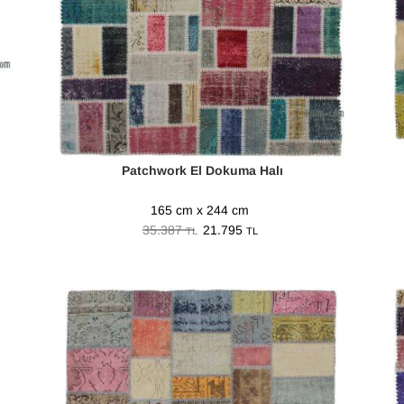
Patchwork El Dokuma Halı
165 cm x 244 cm
35.387
21.795
TL
TL