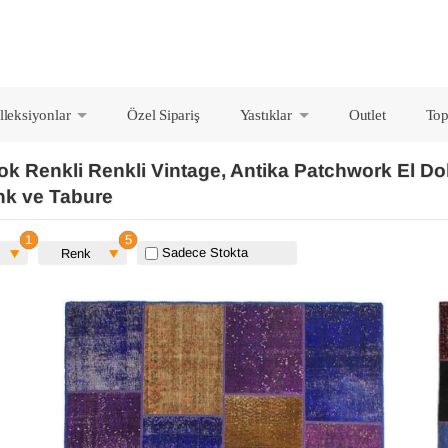
lleksiyonlar
Özel Sipariş
Yastıklar
Outlet
Top
+
+
ok Renkli Renkli Vintage, Antika Patchwork El Do
nk ve Tabure
Sadece Stokta
Renk