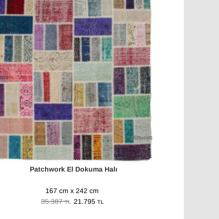
Patchwork El Dokuma Halı
167 cm x 242 cm
35.387
21.795
TL
TL