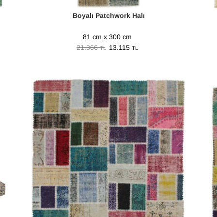
Boyalı Patchwork Halı
81 cm x 300 cm
21.366
13.115
TL
TL