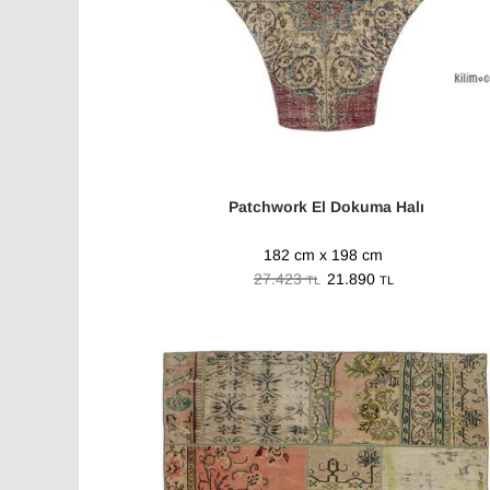
Patchwork El Dokuma Halı
182 cm x 198 cm
27.423
21.890
TL
TL