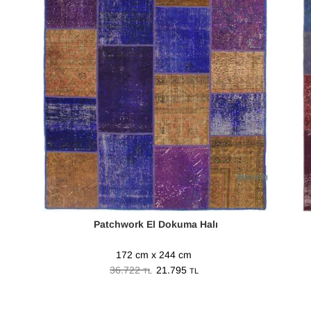
Patchwork El Dokuma Halı
172 cm x 244 cm
36.722
21.795
TL
TL