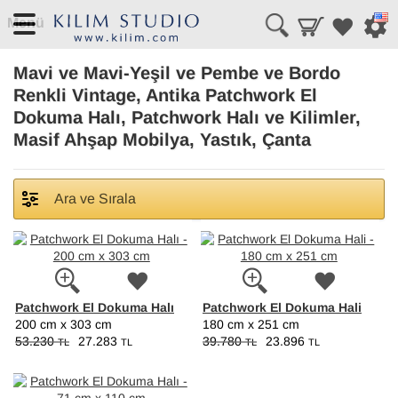
Menü
Mavi ve Mavi-Yeşil ve Pembe ve Bordo
Renkli Vintage, Antika Patchwork El
Dokuma Halı, Patchwork Halı ve Kilimler,
Masif Ahşap Mobilya, Yastık, Çanta
Ara ve Sırala
Patchwork El Dokuma Halı
Patchwork El Dokuma Hali
200 cm x 303 cm
180 cm x 251 cm
53.230
27.283
39.780
23.896
TL
TL
TL
TL