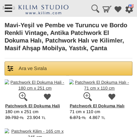
Menü
Mavi-Yeşil ve Pembe ve Turuncu ve Bordo
Renkli Vintage, Antika Patchwork El
Dokuma Halı, Patchwork Halı ve Kilimler,
Masif Ahşap Mobilya, Yastık, Çanta
Ara ve Sırala
Patchwork El Dokuma Hali
Patchwork El Dokuma Halı
180 cm x 251 cm
71 cm x 110 cm
39.792
23.904
6.871
4.867
TL
TL
TL
TL