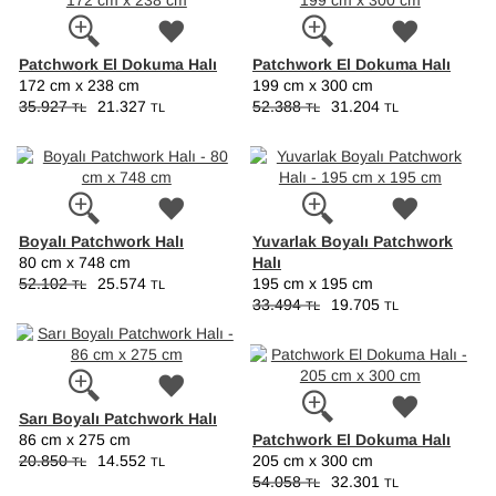
Patchwork El Dokuma Halı
Patchwork El Dokuma Halı
172 cm x 238 cm
199 cm x 300 cm
35.927
21.327
52.388
31.204
TL
TL
TL
TL
Boyalı Patchwork Halı
Yuvarlak Boyalı Patchwork
Halı
80 cm x 748 cm
52.102
25.574
195 cm x 195 cm
TL
TL
33.494
19.705
TL
TL
Sarı Boyalı Patchwork Halı
Patchwork El Dokuma Halı
86 cm x 275 cm
20.850
14.552
205 cm x 300 cm
TL
TL
54.058
32.301
TL
TL