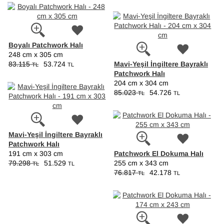
Boyalı Patchwork Halı
248 cm x 305 cm
Mavi-Yeşil İngiltere Bayraklı
83.115
53.724
TL
TL
Patchwork Halı
204 cm x 304 cm
85.023
54.726
TL
TL
Mavi-Yeşil İngiltere Bayraklı
Patchwork Halı
Patchwork El Dokuma Halı
191 cm x 303 cm
79.298
51.529
255 cm x 343 cm
TL
TL
76.817
42.178
TL
TL