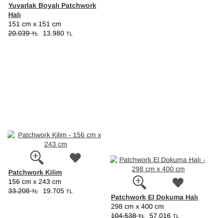
Yuvarlak Boyalı Patchwork
Halı
151 cm x 151 cm
20.039
13.980
TL
TL
Patchwork Kilim
156 cm x 243 cm
33.208
19.705
TL
TL
Patchwork El Dokuma Halı
298 cm x 400 cm
104.538
57.016
TL
TL