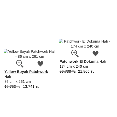
Patchwork El Dokuma Halı
174 cm x 240 cm
Yellow Boyalı Patchwork
36.738
21.805
TL
TL
Halı
86 cm x 261 cm
19.753
13.741
TL
TL