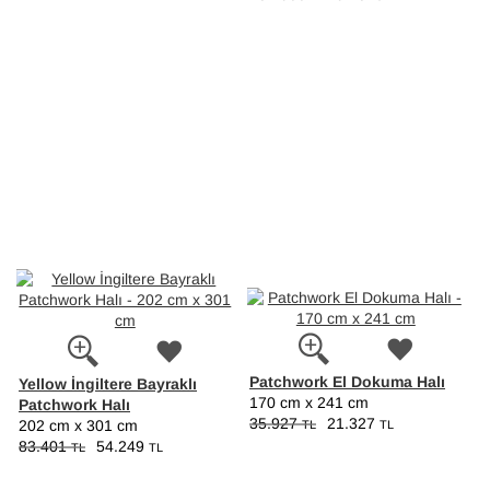
Patchwork El Dokuma Halı
Yellow İngiltere Bayraklı
170 cm x 241 cm
Patchwork Halı
35.927
21.327
202 cm x 301 cm
TL
TL
83.401
54.249
TL
TL