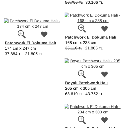
50.766
30.106
TL
TL
Patchwork El Dokuma Halı
Patchwork El Dokuma Halı
168 cm x 238 cm
35.116
21.805
174 cm x 247 cm
TL
TL
37.884
21.805
TL
TL
Boyalı Patchwork Halı
205 cm x 305 cm
68.610
43.752
TL
TL