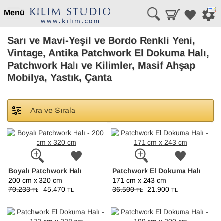
Menü
Sarı ve Mavi-Yeşil ve Bordo Renkli Yeni,
Vintage, Antika Patchwork El Dokuma Halı,
Patchwork Halı ve Kilimler, Masif Ahşap
Mobilya, Yastık, Çanta
Ara ve Sırala
Boyalı Patchwork Halı
Patchwork El Dokuma Halı
200 cm x 320 cm
171 cm x 243 cm
70.233
45.470
36.500
21.900
TL
TL
TL
TL