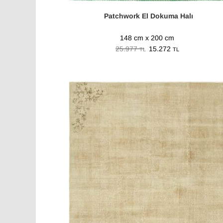
Patchwork El Dokuma Halı
148 cm x 200 cm
25.977
15.272
TL
TL