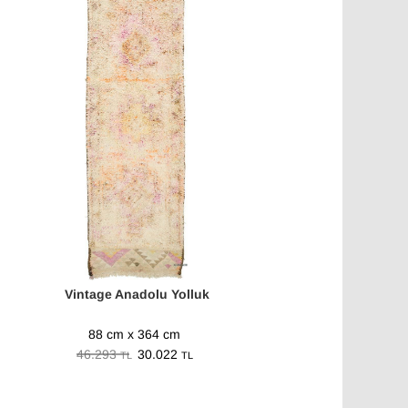
Vintage Anadolu Yolluk
88 cm x 364 cm
46.293
30.022
TL
TL