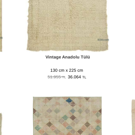
Vintage Anadolu Tülü
130 cm x 225 cm
51.955
36.064
TL
TL