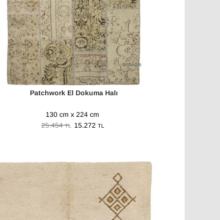
Patchwork El Dokuma Halı
130 cm x 224 cm
25.454
15.272
TL
TL