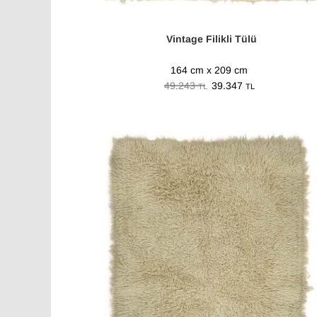
Vintage Filikli Tülü
164 cm x 209 cm
49.243
39.347
TL
TL