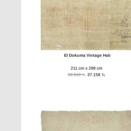
El Dokuma Vintage Halı
211 cm x 298 cm
68.940
37.158
TL
TL