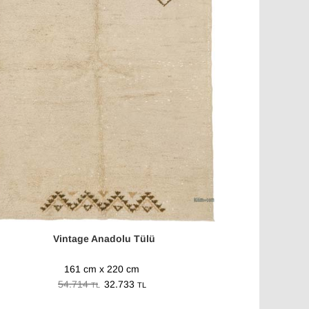
Vintage Anadolu Tülü
161 cm x 220 cm
54.714
32.733
TL
TL