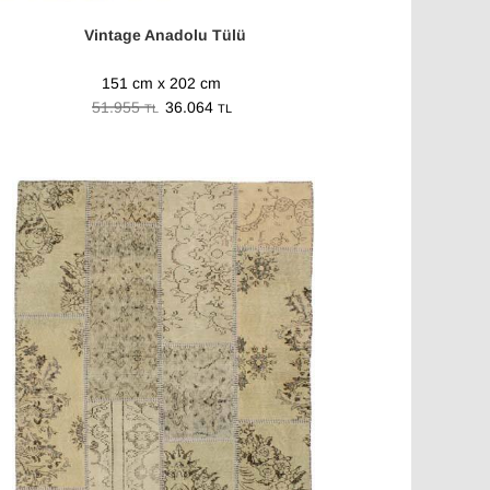
Vintage Anadolu Tülü
151 cm x 202 cm
51.955
36.064
TL
TL