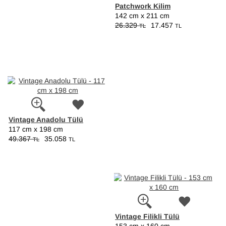
Patchwork Kilim
142 cm x 211 cm
26.329
17.457
TL
TL
Vintage Anadolu Tülü
117 cm x 198 cm
49.367
35.058
TL
TL
Vintage Filikli Tülü