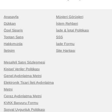
Anasayfa
Müşteri Görüşleri
Dükkan
İşlem Rehberi
Özel Sipariş
İade & İptal Politikası
Toptan Satış
SSS
Hakkımızda
İade Formu
İletişim
Site Haritası
Mesafeli Satış Sözleşmesi
Kişisel Veriler Politikası
Genel Aydınlatma Metni
Elektronik Ticari İleti Aydınlatma
Metni
Çerez Aydınlatma Metni
KVKK Başvuru Formu
Sosyal Uygunluk Politikası