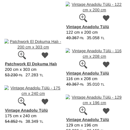
Vintage Anadolu Tülü
122 cm x 200 cm
49.367
35.058
TL
TL
Patchwork El Dokuma Halı
200 cm x 303 cm
Vintage Anadolu Tülü
53.230
27.283
TL
TL
116 cm x 208 cm
49.367
35.010
TL
TL
Vintage Anadolu Tülü
175 cm x 240 cm
Vintage Anadolu Tülü
54.852
38.349
TL
TL
129 cm x 196 cm