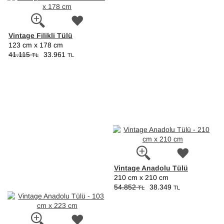
Vintage Filikli Tülü
123 cm x 178 cm
41.115
33.961
TL
TL
Vintage Anadolu Tülü
210 cm x 210 cm
54.852
38.349
TL
TL