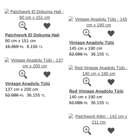
Patchwork El Dokuma Hali
80 cm x 151 cm
Vintage Anadolu Tülü
15.359
8.156
TL
TL
145 cm x 190 cm
52.086
36.155
TL
TL
Vintage Anadolu Tülü
137 cm x 200 cm
Red Vintage Anadolu Tülü
52.086
36.155
TL
TL
140 cm x 190 cm
52.086
36.155
TL
TL