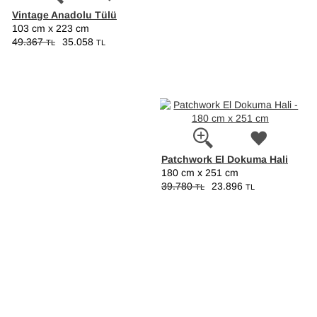
Vintage Anadolu Tülü
103 cm x 223 cm
49.367
35.058
TL
TL
Patchwork El Dokuma Hali
180 cm x 251 cm
39.780
23.896
TL
TL