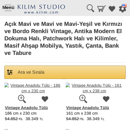
Menü
Açık Mavi ve Mavi ve Mavi-Yeşil ve Kırmızı
ve Bordo Renkli Vintage, Antika Modern El
Dokuma Halı, Patchwork Halı ve Kilimler,
Masif Ahşap Mobilya, Yastık, Çanta, Bank
ve Tabure
Ara ve Sırala
Vintage Anadolu Tülü
Vintage Anadolu Tülü
186 cm x 230 cm
161 cm x 238 cm
54.852
38.349
54.852
38.349
TL
TL
TL
TL