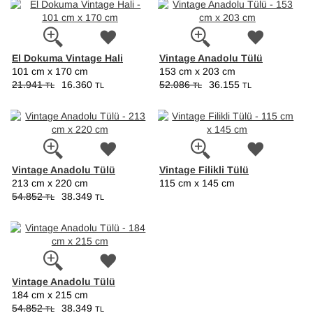
El Dokuma Vintage Hali
Vintage Anadolu Tülü
101 cm x 170 cm
153 cm x 203 cm
21.941
16.360
52.086
36.155
TL
TL
TL
TL
Vintage Anadolu Tülü
Vintage Filikli Tülü
213 cm x 220 cm
115 cm x 145 cm
54.852
38.349
TL
TL
Vintage Anadolu Tülü
184 cm x 215 cm
54.852
38.349
TL
TL