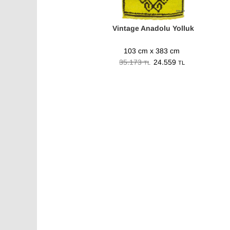
Vintage Anadolu Yolluk
103 cm x 383 cm
35.173
24.559
TL
TL