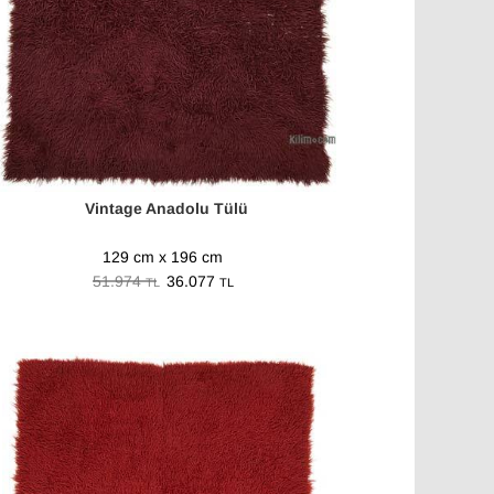
Vintage Anadolu Tülü
129 cm x 196 cm
51.974
36.077
TL
TL