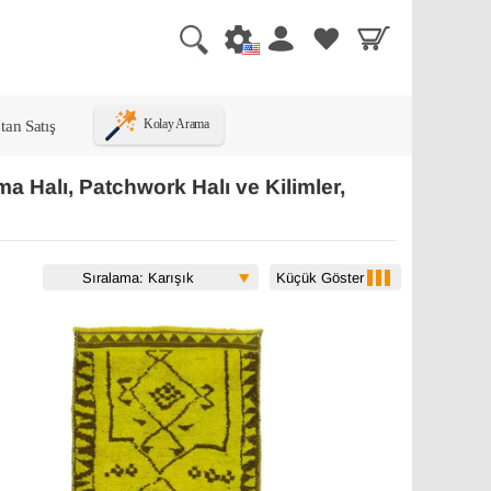
tan Satış
Kolay Arama
a Halı, Patchwork Halı ve Kilimler,
Küçük Göster
Sıralama: Karışık