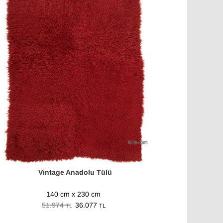
Vintage Anadolu Tülü
140 cm x 230 cm
51.974
36.077
TL
TL