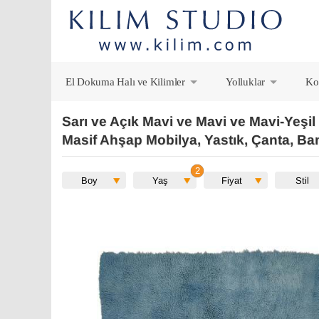
El Dokuma Halı ve Kilimler
Yolluklar
Ko
+
+
Sarı ve Açık Mavi ve Mavi ve Mavi-Yeşil
Masif Ahşap Mobilya, Yastık, Çanta, Ba
Boy
Yaş
Fiyat
Stil