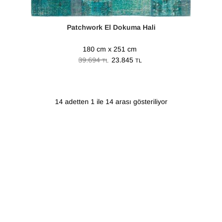
Patchwork El Dokuma Hali
180 cm x 251 cm
39.694
23.845
TL
TL
14 adetten 1 ile 14 arası gösteriliyor