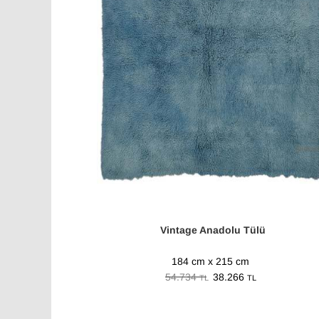
Vintage Anadolu Tülü
184 cm x 215 cm
54.734
38.266
TL
TL