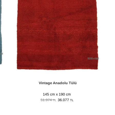
Vintage Anadolu Tülü
145 cm x 190 cm
51.974
36.077
TL
TL