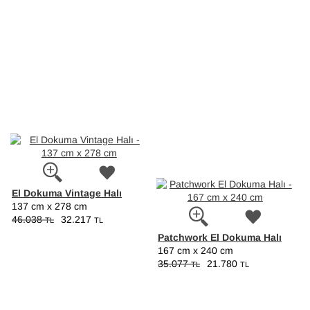
El Dokuma Vintage Halı
137 cm x 278 cm
46.038
32.217
TL
TL
Patchwork El Dokuma Halı
167 cm x 240 cm
35.077
21.780
TL
TL