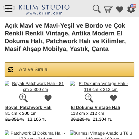
Menü
Açık Mavi ve Mavi-Yeşil ve Bordo ve Çok
Renkli Renkli Vintage, Antika Modern El
Dokuma Halı, Patchwork Halı ve Kilimler,
Masif Ahşap Mobilya, Yastık, Çanta
Ara ve Sırala
Boyalı Patchwork Halı
El Dokuma Vintage Halı
81 cm x 300 cm
118 cm x 212 cm
21.351
13.106
30.120
21.304
TL
TL
TL
TL