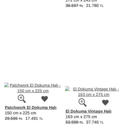
172 cm x 243 cm
36.697
21.780
TL
TL
Patchwork El Dokuma Halı
El Dokuma Vintage Halı
150 cm x 225 cm
163 cm x 275 cm
29.596
17.491
TL
TL
53.998
37.746
TL
TL