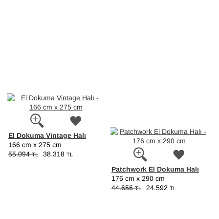
El Dokuma Vintage Halı
166 cm x 275 cm
55.094
38.318
TL
TL
Patchwork El Dokuma Halı
176 cm x 290 cm
44.656
24.592
TL
TL