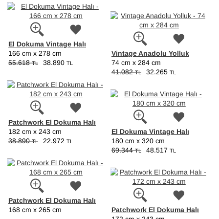
El Dokuma Vintage Halı
Vintage Anadolu Yolluk
166 cm x 278 cm
55.618
38.890
74 cm x 284 cm
TL
TL
41.082
32.265
TL
TL
Patchwork El Dokuma Halı
El Dokuma Vintage Halı
182 cm x 243 cm
38.890
22.972
180 cm x 320 cm
TL
TL
69.344
48.517
TL
TL
Patchwork El Dokuma Halı
Patchwork El Dokuma Halı
168 cm x 265 cm