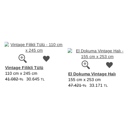
Vintage Filikli Tülü
110 cm x 245 cm
El Dokuma Vintage Halı
41.082
30.645
TL
TL
155 cm x 253 cm
47.421
33.171
TL
TL