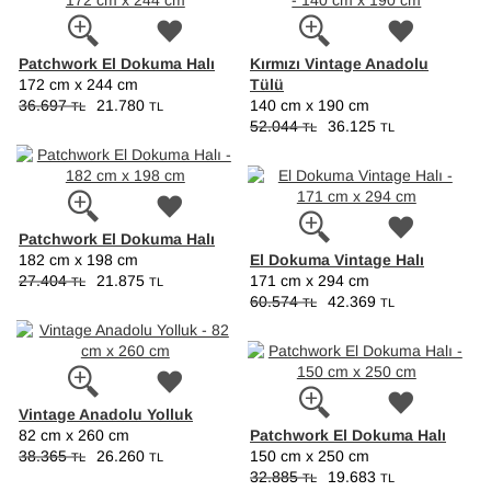
Patchwork El Dokuma Halı
Kırmızı Vintage Anadolu
Tülü
172 cm x 244 cm
36.697
21.780
140 cm x 190 cm
TL
TL
52.044
36.125
TL
TL
Patchwork El Dokuma Halı
El Dokuma Vintage Halı
182 cm x 198 cm
27.404
21.875
171 cm x 294 cm
TL
TL
60.574
42.369
TL
TL
Vintage Anadolu Yolluk
Patchwork El Dokuma Halı
82 cm x 260 cm
38.365
26.260
150 cm x 250 cm
TL
TL
32.885
19.683
TL
TL