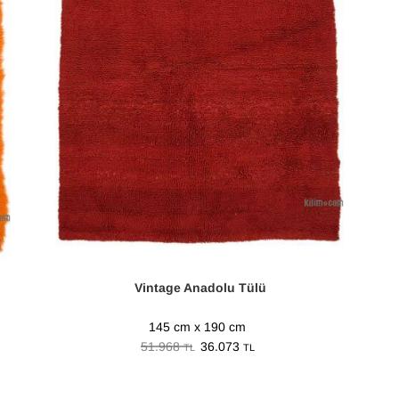
Vintage Anadolu Tülü
145 cm x 190 cm
51.968
36.073
TL
TL