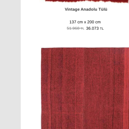
Vintage Anadolu Tülü
137 cm x 200 cm
51.968
36.073
TL
TL