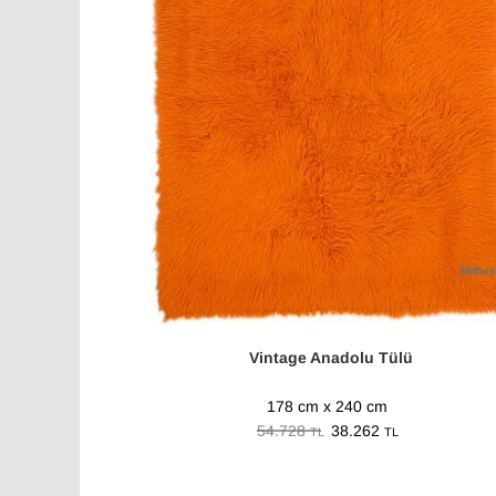
Vintage Anadolu Tülü
178 cm x 240 cm
54.728
38.262
TL
TL