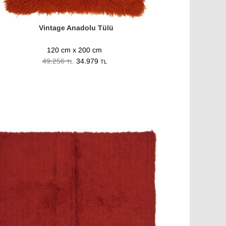
Vintage Anadolu Tülü
120 cm x 200 cm
49.256
34.979
TL
TL