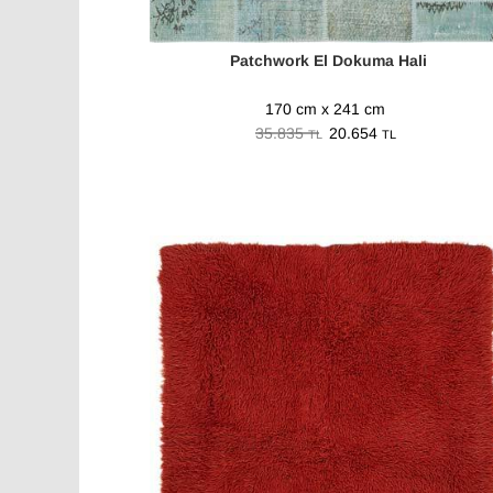
Patchwork El Dokuma Hali
170 cm x 241 cm
35.835
20.654
TL
TL