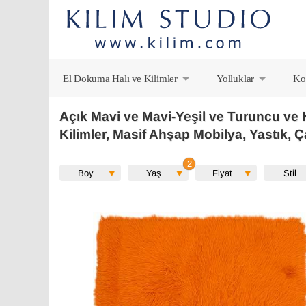
El Dokuma Halı ve Kilimler
Yolluklar
Ko
+
+
Açık Mavi ve Mavi-Yeşil ve Turuncu ve 
Kilimler, Masif Ahşap Mobilya, Yastık, 
Boy
Yaş
Fiyat
Stil