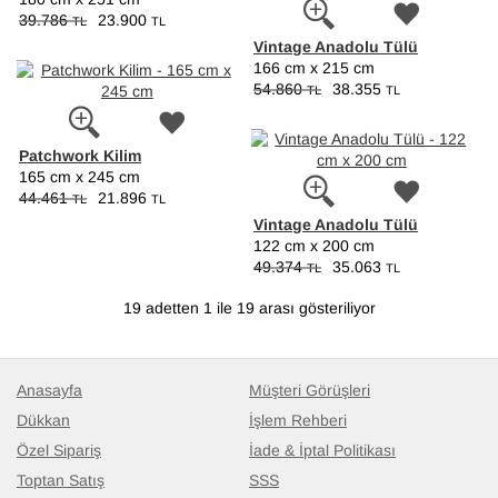
39.786
23.900
TL
TL
Vintage Anadolu Tülü
166 cm x 215 cm
54.860
38.355
TL
TL
Patchwork Kilim
165 cm x 245 cm
44.461
21.896
TL
TL
Vintage Anadolu Tülü
122 cm x 200 cm
49.374
35.063
TL
TL
19 adetten 1 ile 19 arası gösteriliyor
Anasayfa
Müşteri Görüşleri
Dükkan
İşlem Rehberi
Özel Sipariş
İade & İptal Politikası
Toptan Satış
SSS