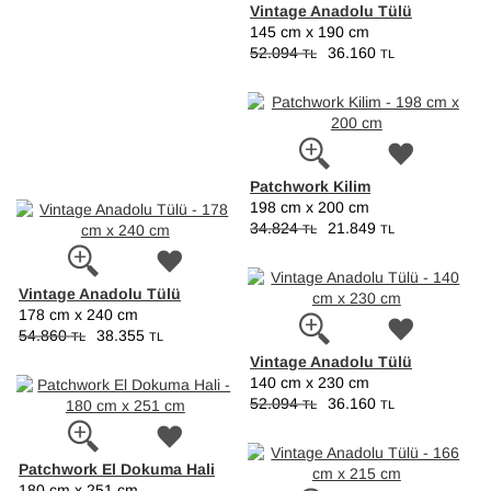
Vintage Anadolu Tülü
145 cm x 190 cm
52.094
36.160
TL
TL
Patchwork Kilim
198 cm x 200 cm
34.824
21.849
TL
TL
Vintage Anadolu Tülü
178 cm x 240 cm
54.860
38.355
TL
TL
Vintage Anadolu Tülü
140 cm x 230 cm
52.094
36.160
TL
TL
Patchwork El Dokuma Hali
180 cm x 251 cm