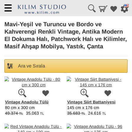
Menü
Mavi-Yeşil ve Turuncu ve Bordo ve
Kahverengi Renkli Vintage, Antika Modern
El Dokuma Halı, Patchwork Halı ve Kilimler,
Masif Ahşap Mobilya, Yastık, Çanta
Ara ve Sırala
Vintage Anadolu Tülü
Vintage Siirt Battaniyesi
80 cm x 300 cm
145 cm x 176 cm
49.374
35.063
35.683
24.616
TL
TL
TL
TL