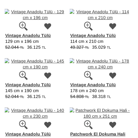
Vintage Anadolu Tülü
Vintage Anadolu Tülü
129 cm x 196 cm
114 cm x 210 cm
52.044
36.125
49.327
35.029
TL
TL
TL
TL
Vintage Anadolu Tülü
Vintage Anadolu Tülü
145 cm x 190 cm
178 cm x 240 cm
52.044
36.125
54.808
38.318
TL
TL
TL
TL
Vintage Anadolu Tülü
Patchwork El Dokuma Hali