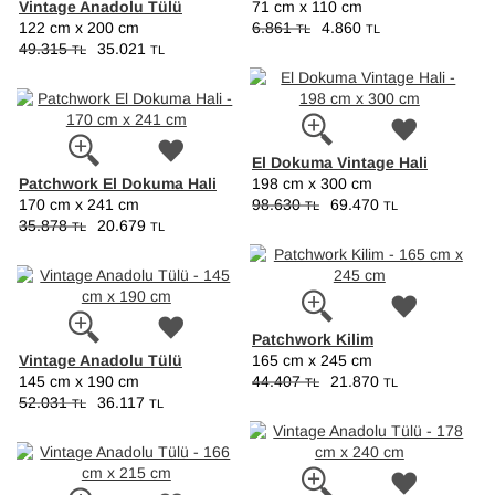
Vintage Anadolu Tülü
71 cm x 110 cm
122 cm x 200 cm
6.861
4.860
TL
TL
49.315
35.021
TL
TL
El Dokuma Vintage Hali
Patchwork El Dokuma Hali
198 cm x 300 cm
170 cm x 241 cm
98.630
69.470
TL
TL
35.878
20.679
TL
TL
Patchwork Kilim
Vintage Anadolu Tülü
165 cm x 245 cm
145 cm x 190 cm
44.407
21.870
TL
TL
52.031
36.117
TL
TL