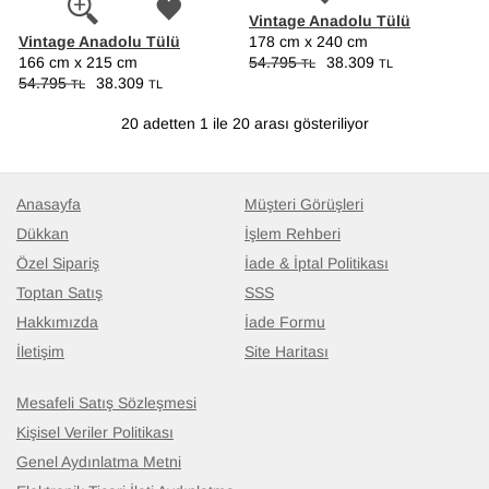
Vintage Anadolu Tülü
Vintage Anadolu Tülü
178 cm x 240 cm
166 cm x 215 cm
54.795
38.309
TL
TL
54.795
38.309
TL
TL
20 adetten 1 ile 20 arası gösteriliyor
Anasayfa
Müşteri Görüşleri
Dükkan
İşlem Rehberi
Özel Sipariş
İade & İptal Politikası
Toptan Satış
SSS
Hakkımızda
İade Formu
İletişim
Site Haritası
Mesafeli Satış Sözleşmesi
Kişisel Veriler Politikası
Genel Aydınlatma Metni