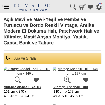
Menü
Açık Mavi ve Mavi-Yeşil ve Pembe ve
Turuncu ve Bordo Renkli Vintage, Antika
Modern El Dokuma Halı, Patchwork Halı ve
Kilimler, Masif Ahşap Mobilya, Yastık,
Çanta, Bank ve Tabure
Ara ve Sırala
Vintage Anadolu Yolluk
Vintage Anadolu Tülü
101 cm x 340 cm
140 cm x 177 cm
49.315
28.541
49.315
35.021
TL
TL
TL
TL