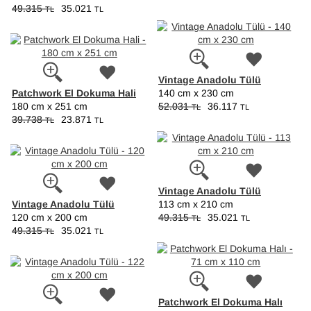
49.315
35.021
TL
TL
Vintage Anadolu Tülü
Patchwork El Dokuma Hali
140 cm x 230 cm
180 cm x 251 cm
52.031
36.117
TL
TL
39.738
23.871
TL
TL
Vintage Anadolu Tülü
Vintage Anadolu Tülü
113 cm x 210 cm
120 cm x 200 cm
49.315
35.021
TL
TL
49.315
35.021
TL
TL
Patchwork El Dokuma Halı