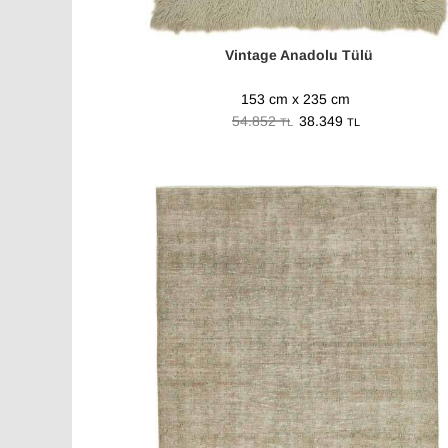
Vintage Anadolu Tülü
153 cm x 235 cm
54.852
38.349
TL
TL