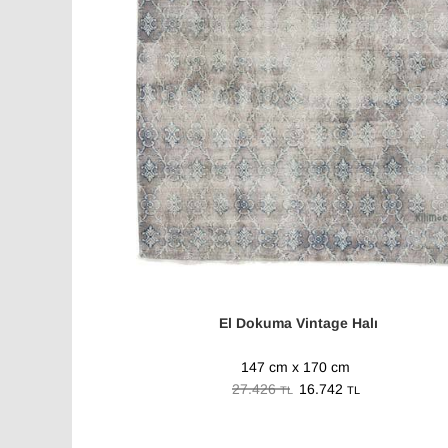
El Dokuma Vintage Halı
147 cm x 170 cm
27.426
16.742
TL
TL