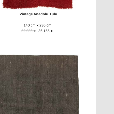
Vintage Anadolu Tülü
140 cm x 230 cm
52.086
36.155
TL
TL