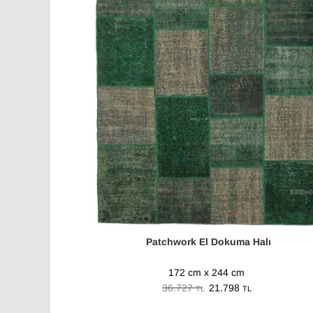
Patchwork El Dokuma Halı
172 cm x 244 cm
36.727
21.798
TL
TL