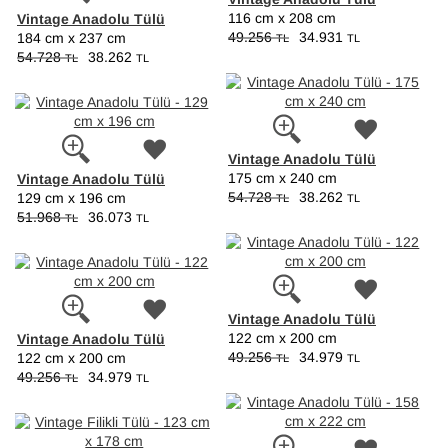
Vintage Anadolu Tülü
116 cm x 208 cm
49.256
34.931
184 cm x 237 cm
TL
TL
54.728
38.262
TL
TL
Vintage Anadolu Tülü
Vintage Anadolu Tülü
175 cm x 240 cm
54.728
38.262
129 cm x 196 cm
TL
TL
51.968
36.073
TL
TL
Vintage Anadolu Tülü
Vintage Anadolu Tülü
122 cm x 200 cm
49.256
34.979
122 cm x 200 cm
TL
TL
49.256
34.979
TL
TL