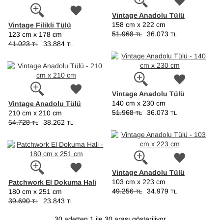
Vintage Anadolu Tülü
Vintage Filikli Tülü
158 cm x 222 cm
51.968
36.073
123 cm x 178 cm
TL
TL
41.023
33.884
TL
TL
Vintage Anadolu Tülü
Vintage Anadolu Tülü
140 cm x 230 cm
51.968
36.073
210 cm x 210 cm
TL
TL
54.728
38.262
TL
TL
Vintage Anadolu Tülü
Patchwork El Dokuma Hali
103 cm x 223 cm
49.256
34.979
180 cm x 251 cm
TL
TL
39.690
23.843
TL
TL
30 adetten 1 ile 30 arası gösteriliyor