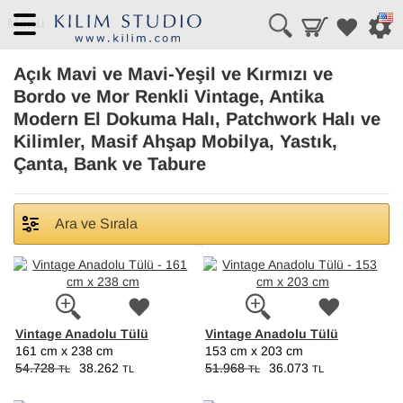
Menü
Açık Mavi ve Mavi-Yeşil ve Kırmızı ve
Bordo ve Mor Renkli Vintage, Antika
Modern El Dokuma Halı, Patchwork Halı ve
Kilimler, Masif Ahşap Mobilya, Yastık,
Çanta, Bank ve Tabure
Ara ve Sırala
Vintage Anadolu Tülü
Vintage Anadolu Tülü
161 cm x 238 cm
153 cm x 203 cm
54.728
38.262
51.968
36.073
TL
TL
TL
TL