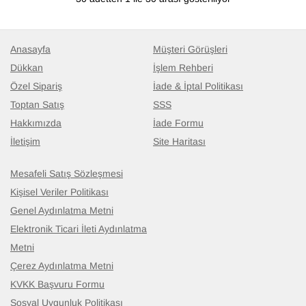
Anasayfa
Müşteri Görüşleri
Dükkan
İşlem Rehberi
Özel Sipariş
İade & İptal Politikası
Toptan Satış
SSS
Hakkımızda
İade Formu
İletişim
Site Haritası
Mesafeli Satış Sözleşmesi
Kişisel Veriler Politikası
Genel Aydınlatma Metni
Elektronik Ticari İleti Aydınlatma
Metni
Çerez Aydınlatma Metni
KVKK Başvuru Formu
Sosyal Uygunluk Politikası