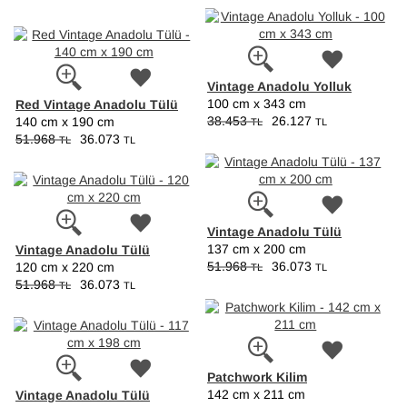
Vintage Anadolu Yolluk
Red Vintage Anadolu Tülü
100 cm x 343 cm
38.453
26.127
140 cm x 190 cm
TL
TL
51.968
36.073
TL
TL
Vintage Anadolu Tülü
Vintage Anadolu Tülü
137 cm x 200 cm
51.968
36.073
120 cm x 220 cm
TL
TL
51.968
36.073
TL
TL
Patchwork Kilim
Vintage Anadolu Tülü
142 cm x 211 cm