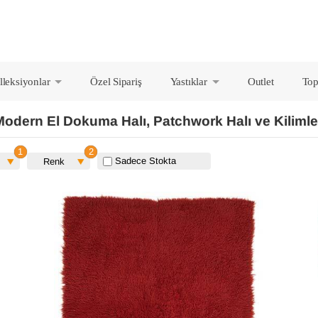
lleksiyonlar
Özel Sipariş
Yastıklar
Outlet
Top
+
+
Modern El Dokuma Halı, Patchwork Halı ve Kilimle
Sadece Stokta
Renk