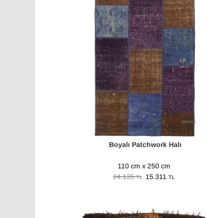
Boyalı Patchwork Halı
110 cm x 250 cm
24.135
15.311
TL
TL