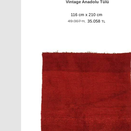
Vintage Anadolu Tülü
116 cm x 210 cm
49.367
35.058
TL
TL