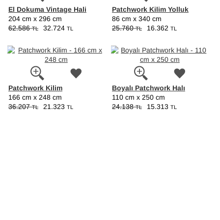
El Dokuma Vintage Hali
Patchwork Kilim Yolluk
204 cm x 296 cm
86 cm x 340 cm
62.586
32.724
25.760
16.362
TL
TL
TL
TL
Patchwork Kilim
Boyalı Patchwork Halı
166 cm x 248 cm
110 cm x 250 cm
36.207
21.323
24.138
15.313
TL
TL
TL
TL