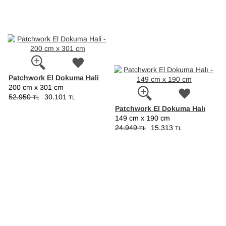
Patchwork El Dokuma Hali
200 cm x 301 cm
52.950
30.101
TL
TL
Patchwork El Dokuma Halı
149 cm x 190 cm
24.949
15.313
TL
TL