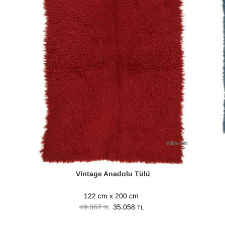
Vintage Anadolu Tülü
122 cm x 200 cm
49.367
35.058
TL
TL