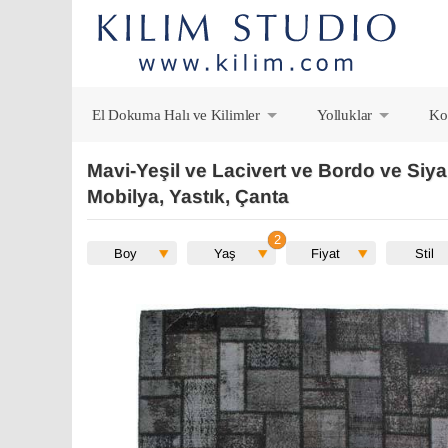
El Dokuma Halı ve Kilimler
Yolluklar
Ko
+
+
Mavi-Yeşil ve Lacivert ve Bordo ve Siy
Mobilya, Yastık, Çanta
Boy
Yaş
Fiyat
Stil