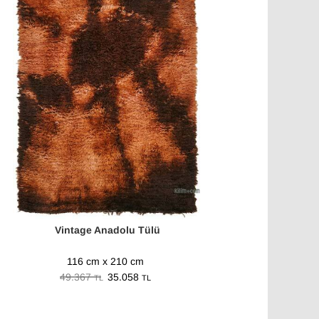
Vintage Anadolu Tülü
116 cm x 210 cm
49.367
35.058
TL
TL