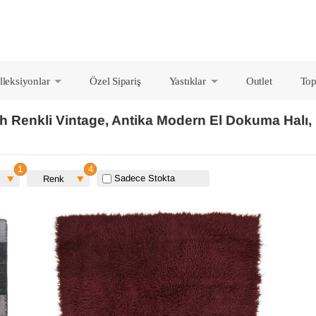
lleksiyonlar
Özel Sipariş
Yastıklar
Outlet
Top
+
+
ah Renkli Vintage, Antika Modern El Dokuma Halı, 
Sadece Stokta
Renk