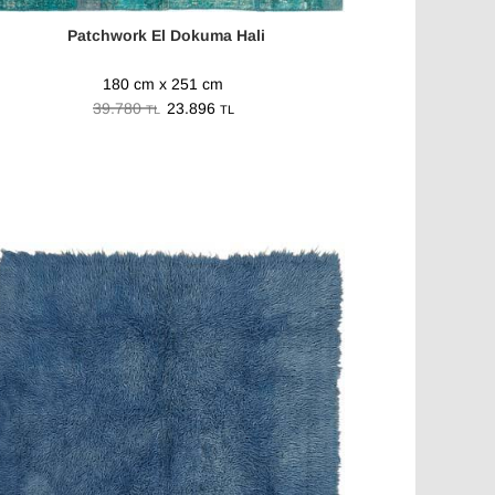
Patchwork El Dokuma Hali
180 cm x 251 cm
39.780
23.896
TL
TL