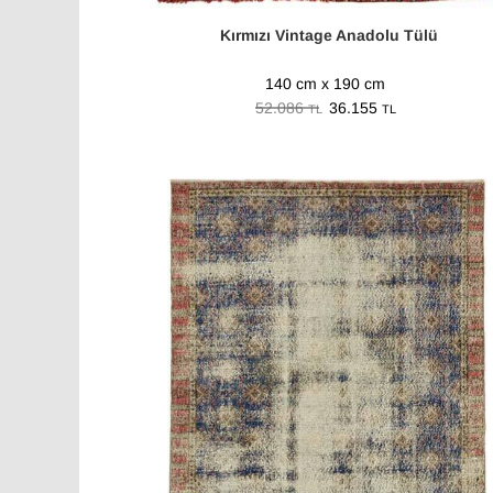
Kırmızı Vintage Anadolu Tülü
140 cm x 190 cm
52.086
36.155
TL
TL