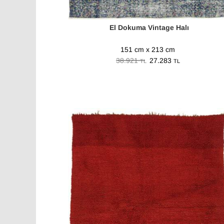
El Dokuma Vintage Halı
151 cm x 213 cm
38.921
27.283
TL
TL