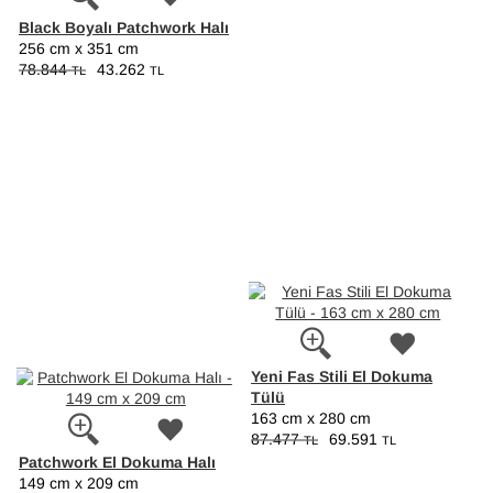
Black Boyalı Patchwork Halı
256 cm x 351 cm
78.844
43.262
TL
TL
Yeni Fas Stili El Dokuma
Tülü
163 cm x 280 cm
87.477
69.591
TL
TL
Patchwork El Dokuma Halı
149 cm x 209 cm