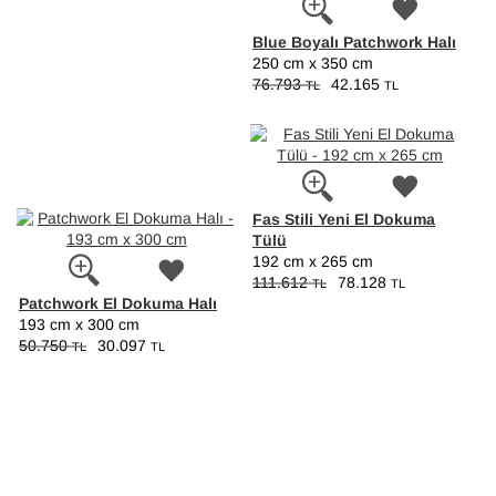
Blue Boyalı Patchwork Halı
250 cm x 350 cm
76.793
42.165
TL
TL
Fas Stili Yeni El Dokuma
Tülü
192 cm x 265 cm
111.612
78.128
TL
TL
Patchwork El Dokuma Halı
193 cm x 300 cm
50.750
30.097
TL
TL