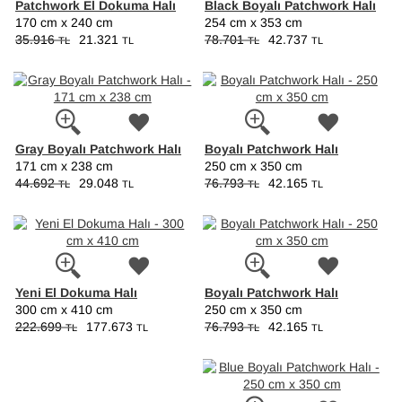
Patchwork El Dokuma Halı
Black Boyalı Patchwork Halı
170 cm x 240 cm
254 cm x 353 cm
35.916
21.321
78.701
42.737
TL
TL
TL
TL
Gray Boyalı Patchwork Halı
Boyalı Patchwork Halı
171 cm x 238 cm
250 cm x 350 cm
44.692
29.048
76.793
42.165
TL
TL
TL
TL
Yeni El Dokuma Halı
Boyalı Patchwork Halı
300 cm x 410 cm
250 cm x 350 cm
222.699
177.673
76.793
42.165
TL
TL
TL
TL