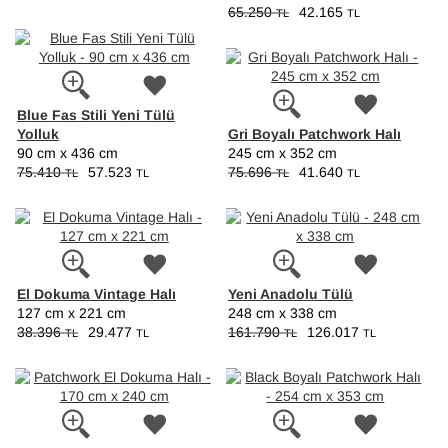
65.250
42.165
TL
TL
Blue Fas Stili Yeni Tülü
Yolluk
Gri Boyalı Patchwork Halı
90 cm x 436 cm
245 cm x 352 cm
75.410
57.523
75.696
41.640
TL
TL
TL
TL
El Dokuma Vintage Halı
Yeni Anadolu Tülü
127 cm x 221 cm
248 cm x 338 cm
38.396
29.477
161.790
126.017
TL
TL
TL
TL