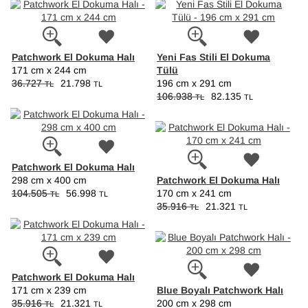
Patchwork El Dokuma Halı
Yeni Fas Stili El Dokuma
Tülü
171 cm x 244 cm
36.727
21.798
196 cm x 291 cm
TL
TL
106.938
82.135
TL
TL
Patchwork El Dokuma Halı
Patchwork El Dokuma Halı
298 cm x 400 cm
104.505
56.998
170 cm x 241 cm
TL
TL
35.916
21.321
TL
TL
Patchwork El Dokuma Halı
Blue Boyalı Patchwork Halı
171 cm x 239 cm
35.916
21.321
200 cm x 298 cm
TL
TL