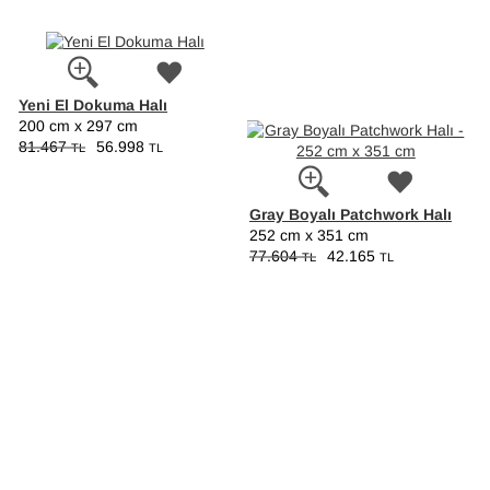
Yeni El Dokuma Halı
200 cm x 297 cm
81.467
56.998
TL
TL
Gray Boyalı Patchwork Halı
252 cm x 351 cm
77.604
42.165
TL
TL