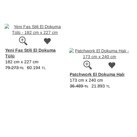
Yeni Fas Stili El Dokuma
Tülü
182 cm x 227 cm
79.273
60.194
TL
TL
Patchwork El Dokuma Halı
173 cm x 240 cm
36.489
21.893
TL
TL