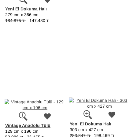
Yeni El Dokuma Halı
279 cm x 366 cm
184.875
147.480
TL
TL
Yeni El Dokuma Halı
Vintage Anadolu Tülü
303 cm x 427 cm
129 cm x 196 cm
283.847
198.469
TL
TL