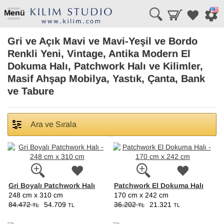
Menü
Gri ve Açık Mavi ve Mavi-Yeşil ve Bordo
Renkli Yeni, Vintage, Antika Modern El
Dokuma Halı, Patchwork Halı ve Kilimler,
Masif Ahşap Mobilya, Yastık, Çanta, Bank
ve Tabure
Ara ve Sırala
Gri Boyalı Patchwork Halı
Patchwork El Dokuma Halı
248 cm x 310 cm
170 cm x 242 cm
84.472
54.709
36.202
21.321
TL
TL
TL
TL