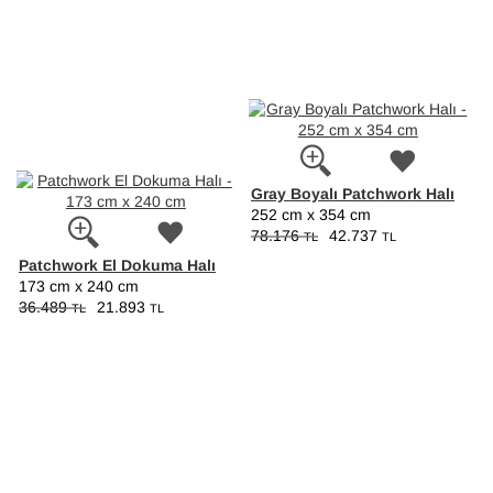
Gray Boyalı Patchwork Halı
252 cm x 354 cm
78.176
42.737
TL
TL
Patchwork El Dokuma Halı
173 cm x 240 cm
36.489
21.893
TL
TL