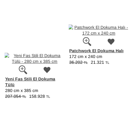
Patchwork El Dokuma Halı
172 cm x 240 cm
36.202
21.321
TL
TL
Yeni Fas Stili El Dokuma
Tülü
280 cm x 385 cm
207.054
158.928
TL
TL