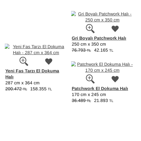
Gri Boyalı Patchwork Halı
250 cm x 350 cm
76.793
42.165
TL
TL
Yeni Fas Tarzı El Dokuma
Halı
287 cm x 364 cm
Patchwork El Dokuma Halı
200.472
158.355
TL
TL
170 cm x 245 cm
36.489
21.893
TL
TL