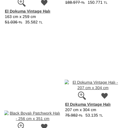
188.977
150.771
TL
TL
El Dokuma Vintage Halı
163 cm x 259 cm
51.036
35.582
TL
TL
El Dokuma Vintage Halı
207 cm x 304 cm
75.982
53.135
TL
TL