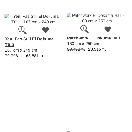
Patchwork El Dokuma Halı
Yeni Fas Stili El Dokuma
180 cm x 250 cm
Tülü
39.493
23.515
TL
TL
167 cm x 249 cm
79.798
63.581
TL
TL