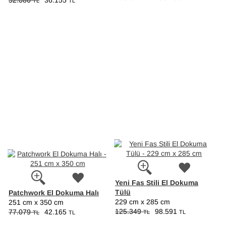
52.086
36.155
TL
TL
Yeni Fas Stili El Dokuma
Tülü
Patchwork El Dokuma Halı
229 cm x 285 cm
251 cm x 350 cm
125.349
98.591
77.079
42.165
TL
TL
TL
TL