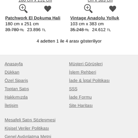
Patchwork El Dokuma Hali
Vintage Anadolu Yolluk
180 cm x 251 cm
103 cm x 383 cm
39.780
23.896
35.248
24.612
TL
TL
TL
TL
4 adetten 1 ile 4 arası gösteriliyor
Anasayfa
Müşteri Görüşleri
Dükkan
İşlem Rehberi
Özel Sipariş
İade & İptal Politikası
Toptan Satış
SSS
Hakkımızda
İade Formu
İletişim
Site Haritası
Mesafeli Satış Sözleşmesi
Kişisel Veriler Politikası
Genel Aydınlatma Metni