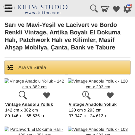
Menü
Sarı ve Mavi-Yeşil ve Lacivert ve Bordo
Renkli Vintage, Antika Boyalı El Dokuma
Halı, Patchwork Halı ve Kilimler, Masif
Ahşap Mobilya, Çanta, Bank ve Tabure
Ara ve Sırala
Vintage Anadolu Yolluk
Vintage Anadolu Yolluk
142 cm x 382 cm
120 cm x 293 cm
89.146
65.536
37.347
24.612
TL
TL
TL
TL