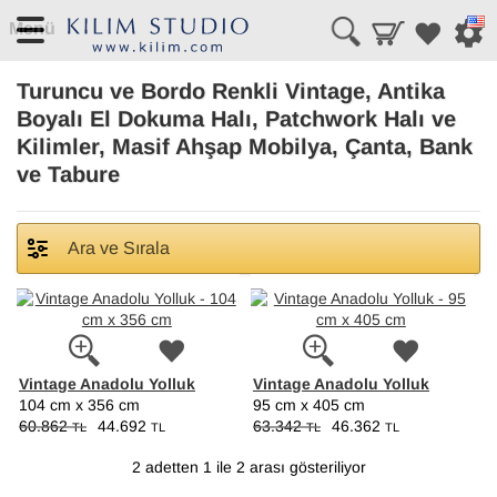
Menü
Turuncu ve Bordo Renkli Vintage, Antika
Boyalı El Dokuma Halı, Patchwork Halı ve
Kilimler, Masif Ahşap Mobilya, Çanta, Bank
ve Tabure
Ara ve Sırala
Vintage Anadolu Yolluk
Vintage Anadolu Yolluk
104 cm x 356 cm
95 cm x 405 cm
60.862
44.692
63.342
46.362
TL
TL
TL
TL
2 adetten 1 ile 2 arası gösteriliyor