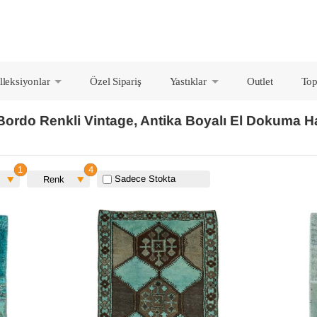
lleksiyonlar
Özel Sipariş
Yastıklar
Outlet
Top
+
+
ordo Renkli Vintage, Antika Boyalı El Dokuma Hal
Sadece Stokta
Renk