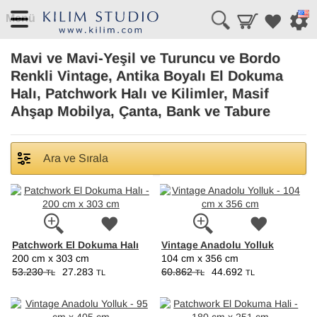
Menü
Mavi ve Mavi-Yeşil ve Turuncu ve Bordo
Renkli Vintage, Antika Boyalı El Dokuma
Halı, Patchwork Halı ve Kilimler, Masif
Ahşap Mobilya, Çanta, Bank ve Tabure
Ara ve Sırala
Patchwork El Dokuma Halı
Vintage Anadolu Yolluk
200 cm x 303 cm
104 cm x 356 cm
53.230
27.283
60.862
44.692
TL
TL
TL
TL