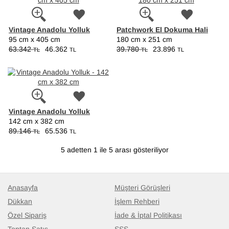
Vintage Anadolu Yolluk
Patchwork El Dokuma Hali
95 cm x 405 cm
180 cm x 251 cm
63.342
46.362
39.780
23.896
TL
TL
TL
TL
Vintage Anadolu Yolluk
142 cm x 382 cm
89.146
65.536
TL
TL
5 adetten 1 ile 5 arası gösteriliyor
Anasayfa
Müşteri Görüşleri
Dükkan
İşlem Rehberi
Özel Sipariş
İade & İptal Politikası