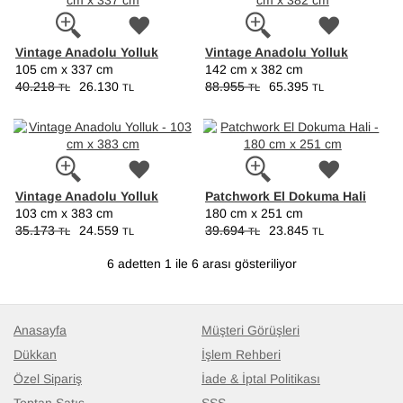
Vintage Anadolu Yolluk
Vintage Anadolu Yolluk
105 cm x 337 cm
142 cm x 382 cm
40.218
26.130
88.955
65.395
TL
TL
TL
TL
Vintage Anadolu Yolluk
Patchwork El Dokuma Hali
103 cm x 383 cm
180 cm x 251 cm
35.173
24.559
39.694
23.845
TL
TL
TL
TL
6 adetten 1 ile 6 arası gösteriliyor
Anasayfa
Müşteri Görüşleri
Dükkan
İşlem Rehberi
Özel Sipariş
İade & İptal Politikası