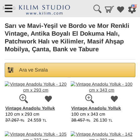
Menü
Sarı ve Mavi-Yeşil ve Bordo ve Mor Renkli
Vintage, Antika Boyalı El Dokuma Halı,
Patchwork Halı ve Kilimler, Masif Ahşap
Mobilya, Çanta, Bank ve Tabure
Ara ve Sırala
Vintage Anadolu Yolluk
Vintage Anadolu Yolluk
120 cm x 293 cm
100 cm x 343 cm
37.267
24.559
38.457
26.130
TL
TL
TL
TL