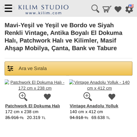
Menü
Mavi-Yeşil ve Yeşil ve Bordo ve Siyah
Renkli Vintage, Antika Boyalı El Dokuma
Halı, Patchwork Halı ve Kilimler, Masif
Ahşap Mobilya, Çanta, Bank ve Tabure
Ara ve Sırala
Patchwork El Dokuma Halı
Vintage Anadolu Yolluk
172 cm x 238 cm
140 cm x 412 cm
35.916
20.319
94.918
69.638
TL
TL
TL
TL