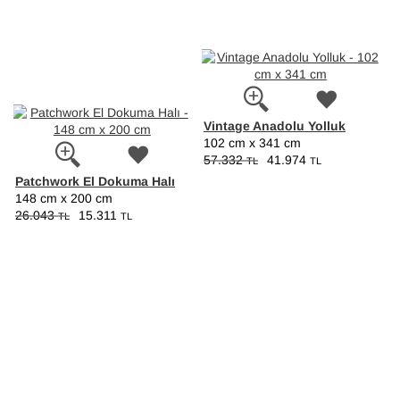
Vintage Anadolu Yolluk
102 cm x 341 cm
57.332
41.974
TL
TL
Patchwork El Dokuma Halı
148 cm x 200 cm
26.043
15.311
TL
TL